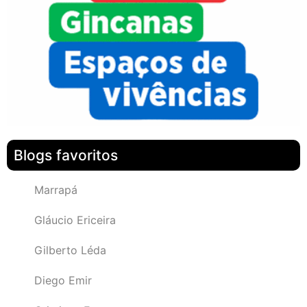
Blogs favoritos
Marrapá
Gláucio Ericeira
Gilberto Léda
Diego Emir