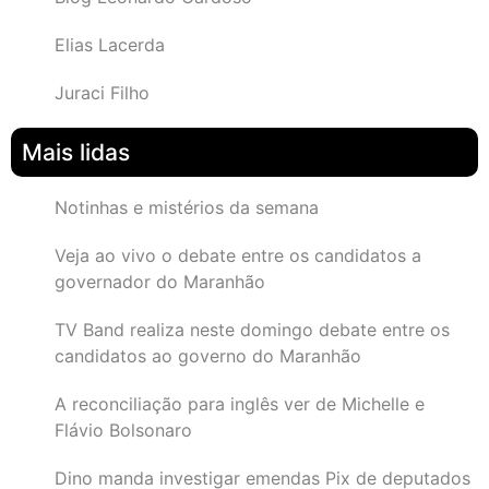
Elias Lacerda
Juraci Filho
Mais lidas
Notinhas e mistérios da semana
Veja ao vivo o debate entre os candidatos a
governador do Maranhão
TV Band realiza neste domingo debate entre os
candidatos ao governo do Maranhão
A reconciliação para inglês ver de Michelle e
Flávio Bolsonaro
Dino manda investigar emendas Pix de deputados