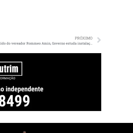
PRÓXIMO
Após pedido do vereador Rommeo Amin, Governo estuda instalação de posto fixo da PM na Litorânea