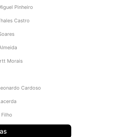
iguel Pinheiro
Thales Castro
Soares
 Almeida
rtt Morais
Leonardo Cardoso
Lacerda
 Filho
das