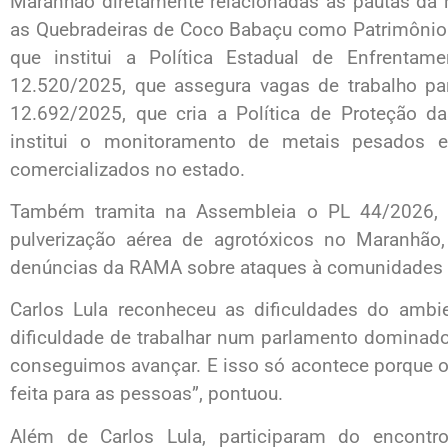
Maranhão diretamente relacionadas as pautas da 
as Quebradeiras de Coco Babaçu como Patrimônio I
que institui a Política Estadual de Enfrenta
12.520/2025, que assegura vagas de trabalho par
12.692/2025, que cria a Política de Proteção d
institui o monitoramento de metais pesados
comercializados no estado.
Também tramita na Assembleia o PL 44/2026, d
pulverização aérea de agrotóxicos no Maranhão,
denúncias da RAMA sobre ataques à comunidades r
Carlos Lula reconheceu as dificuldades do amb
dificuldade de trabalhar num parlamento dominado
conseguimos avançar. E isso só acontece porque 
feita para as pessoas”, pontuou.
Além de Carlos Lula, participaram do encontr