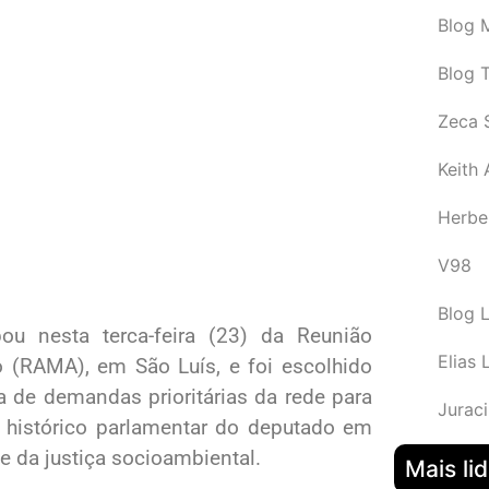
Blog M
Blog 
Zeca 
Keith
Herbe
V98
Blog 
ou nesta terca-feira (23) da Reunião
Elias 
(RAMA), em São Luís, e foi escolhido
a de demandas prioritárias da rede para
Juraci
 histórico parlamentar do deputado em
 e da justiça socioambiental.
Mais li