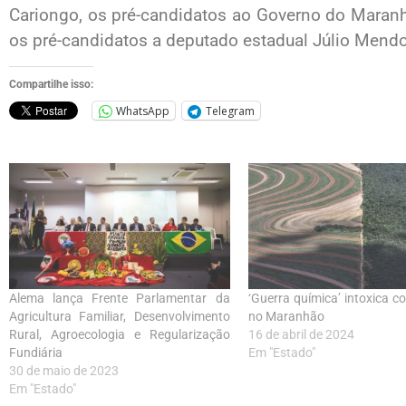
Cariongo, os pré-candidatos ao Governo do Maranh
os pré-candidatos a deputado estadual Júlio Mend
Compartilhe isso:
WhatsApp
Telegram
Alema lança Frente Parlamentar da
‘Guerra química’ intoxica 
Agricultura Familiar, Desenvolvimento
no Maranhão
Rural, Agroecologia e Regularização
16 de abril de 2024
Fundiária
Em "Estado"
30 de maio de 2023
Em "Estado"