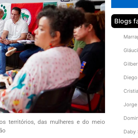
Blogs f
Marra
Gláuci
Gilbe
Diego
Cristi
Jorge
Domin
s territórios, das mulheres e do meio
ção
Daby 