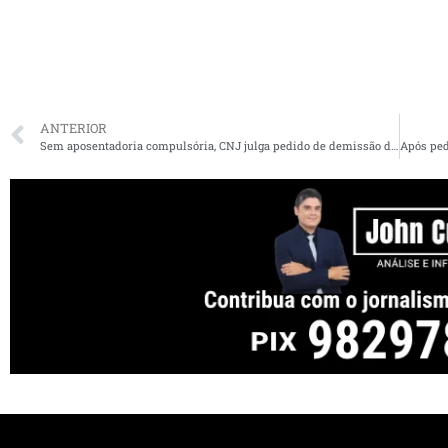
ANTERIOR
Sem aposentadoria compulsória, CNJ julga pedido de demissão de juiz do Maranhão