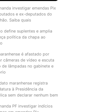
manda investigar emendas Pix
putados e ex-deputados do
hão. Saiba quais
o define suplentes e amplia
nça política da chapa ao
do
maranhense é afastado por
ar câmeras de vídeo e escuta
o de lâmpadas no gabinete e
ório
dato maranhense registra
datura à Presidência da
lica sem declarar nenhum bem
anda PF investigar indícios
imes em emendas Pix