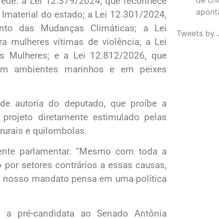
rede: a Lei 12.379/2024, que reconhece
apont
material do estado; a Lei 12.301/2024,
mento das Mudanças Climáticas; a Lei
Tweets by 
a mulheres vítimas de violência; a Lei
as Mulheres; e a Lei 12.812/2026, que
 em ambientes marinhos e em peixes
e autoria do deputado, que proíbe a
 projeto diretamente estimulado pelas
urais e quilombolas.
iente parlamentar. “Mesmo com toda a
 por setores contrários a essas causas,
o nosso mandato pensa em uma política
o a pré-candidata ao Senado Antônia