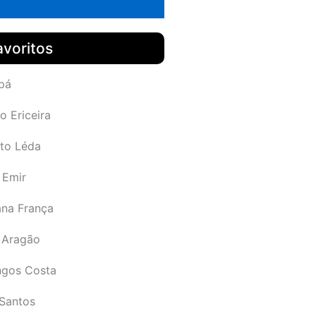
avoritos
pá
o Ericeira
rto Léda
 Emir
ana França
 Aragão
gos Costa
Santos