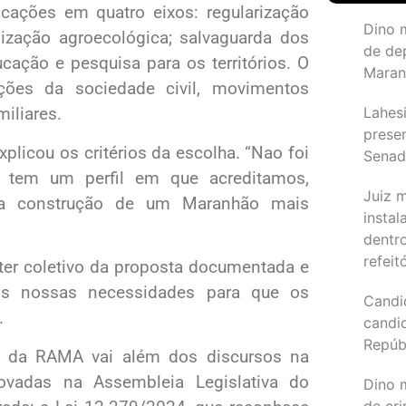
cações em quatro eixos: regularização
Dino 
lização agroecológica; salvaguarda dos
de de
cação e pesquisa para os territórios. O
Maran
ações da sociedade civil, movimentos
Lahesi
miliares.
prese
licou os critérios da escolha. “Nao foi
Sena
 tem um perfil em que acreditamos,
Juiz 
a a construção de um Maranhão mais
instal
dentr
refeit
ter coletivo da proposta documentada e
mos nossas necessidades para que os
Candi
.
candi
Repúb
te da RAMA vai além dos discursos na
rovadas na Assembleia Legislativa do
Dino m
de cr