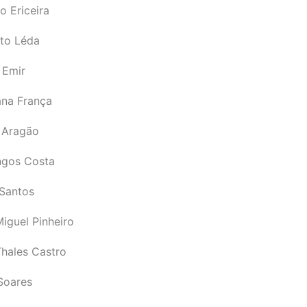
o Ericeira
rto Léda
 Emir
ana França
 Aragão
gos Costa
Santos
iguel Pinheiro
Thales Castro
Soares