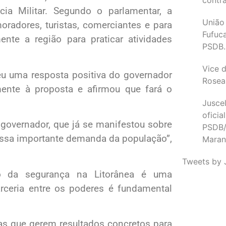
ia Militar. Segundo o parlamentar, a
União
moradores, turistas, comerciantes e para
Fufuc
nte a região para praticar atividades
PSDB.
Vice d
 uma resposta positiva do governador
Rosea
mente à proposta e afirmou que fará o
Juscel
oficia
governador, que já se manifestou sobre
PSDB/
 essa importante demanda da população”,
Maran
Tweets by 
o da segurança na Litorânea é uma
arceria entre os poderes é fundamental
as que gerem resultados concretos para