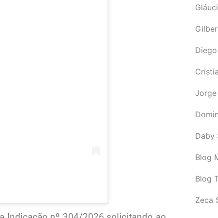
Gláuci
Gilbe
Diego
Cristi
Jorge
Domin
Daby 
Blog M
Blog 
Zeca 
 Indicação nº 304/2026 solicitando ao