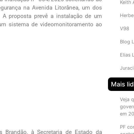
Keith
gurança na Avenida Litorânea, um dos
Herbe
e. A proposta prevê a instalação de um
e um sistema de videomonitoramento ao
V98
Blog 
Elias 
Juraci
Mais li
Veja 
gover
em 2
PF co
s Brandão, à Secretaria de Estado da
contr