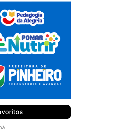
avoritos
pá