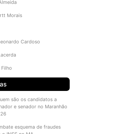
 Almeida
rtt Morais
Leonardo Cardoso
Lacerda
 Filho
das
quem são os candidatos a
nador e senador no Maranhão
026
mbate esquema de fraudes
a o INSS no MA