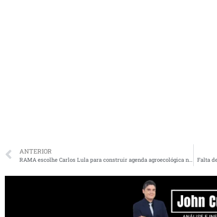
ANTERIOR
RAMA escolhe Carlos Lula para construir agenda agroecológica no Maranhão
Falta 