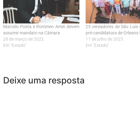
Marcelo Poeta e Rommeo Amin devem
25 vereadores de São Luís
assumir mandato na Câmara
pré-candidatura de Orleans
28 de março de 2022
11 de julho de 2025
Em "Estado"
Em "Estado"
Deixe uma resposta