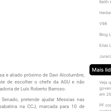
Keith
Herbe
V98
Blog 
Elias 
Juraci
Mais li
sa e aliado próximo de Davi Alcolumbre,
nte de escolher o chefe da AGU e não
Veja 
gover
doria de Luís Roberto Barroso.
em 2
o Senado, pretende ajudar Messias nas
PF co
sabatina na CCJ, marcada para 10 de
contr