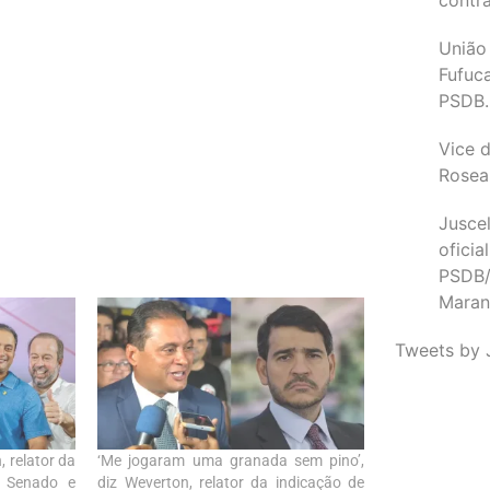
União
Fufuc
PSDB.
Vice d
Rosea
Juscel
oficia
PSDB/
Maran
Tweets by 
 relator da
‘Me jogaram uma granada sem pino’,
o Senado e
diz Weverton, relator da indicação de