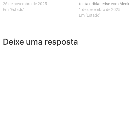
26 de novembro de 2025
tenta driblar crise com Alco
Em "Estado"
1 de dezembro de 2025
Em "Estado"
Deixe uma resposta