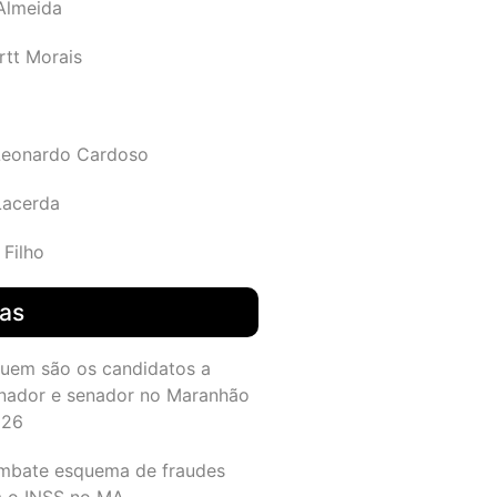
 Almeida
rtt Morais
Leonardo Cardoso
Lacerda
 Filho
das
quem são os candidatos a
nador e senador no Maranhão
026
mbate esquema de fraudes
a o INSS no MA