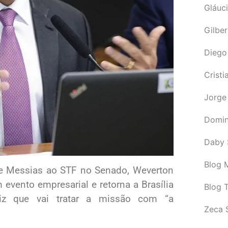
Gláuci
Gilbe
Diego
Cristi
Jorge
Domin
Daby 
Blog M
ge Messias ao STF no Senado, Weverton
vento empresarial e retorna a Brasília
Blog 
iz que vai tratar a missão com “a
Zeca 