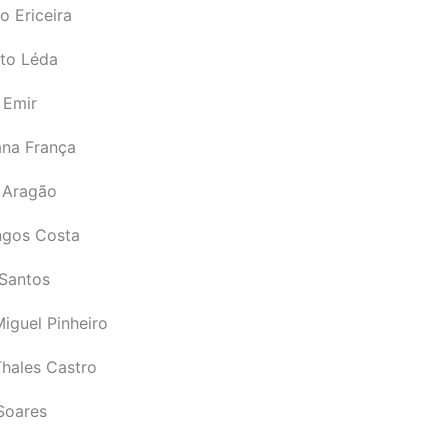
o Ericeira
rto Léda
 Emir
ana França
 Aragão
gos Costa
Santos
iguel Pinheiro
Thales Castro
Soares