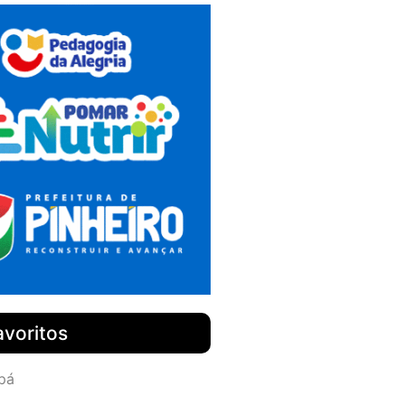
avoritos
pá