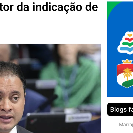
ator da indicação de
Blogs f
Marra