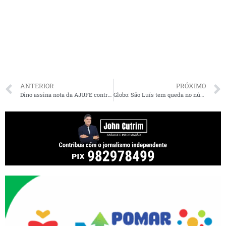
ANTERIOR
PRÓXIMO
Dino assina nota da AJUFE contra bolsonaristas: “desprezo absoluto à independência judicial”
Globo: São Luís tem queda no número de mortes por coronavírus após lockdown