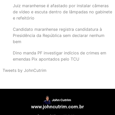
Juiz maranhense é afastado por instalar câmeras
de vídeo e escuta dentro de lâmpadas no gabinete
e refeitório
Candidato maranhense registra candidatura à
Presidência da República sem declarar nenhum
bem
Dino manda PF investigar indícios de crimes em
emendas Pix apontados pelo TCU
Tweets by JohnCutrim
www.johncutrim.com.br