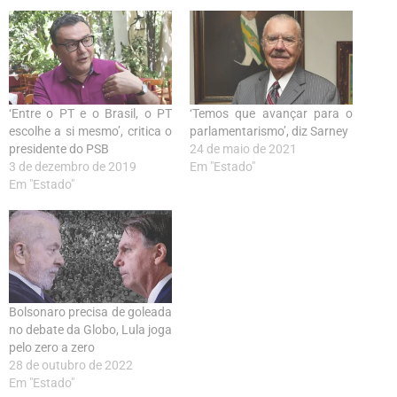
‘Entre o PT e o Brasil, o PT
‘Temos que avançar para o
escolhe a si mesmo’, critica o
parlamentarismo’, diz Sarney
presidente do PSB
24 de maio de 2021
3 de dezembro de 2019
Em "Estado"
Em "Estado"
Bolsonaro precisa de goleada
no debate da Globo, Lula joga
pelo zero a zero
28 de outubro de 2022
Em "Estado"