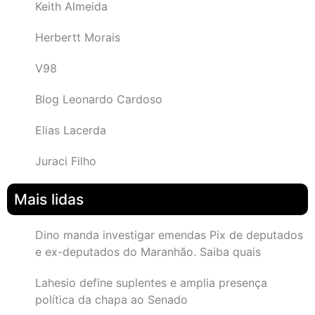
Keith Almeida
Herbertt Morais
V98
Blog Leonardo Cardoso
Elias Lacerda
Juraci Filho
Mais lidas
Dino manda investigar emendas Pix de deputados
e ex-deputados do Maranhão. Saiba quais
Lahesio define suplentes e amplia presença
política da chapa ao Senado