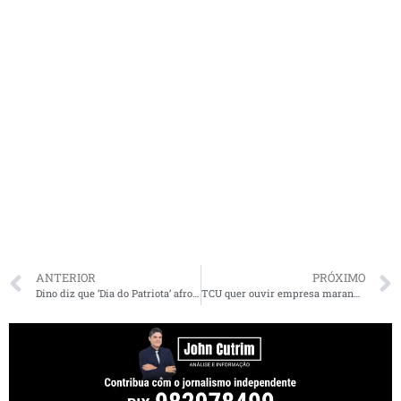
ANTERIOR
PRÓXIMO
Dino diz que ‘Dia do Patriota’ afronta a democracia e cobra anulação da lei
TCU quer ouvir empresa maranhense suspeita de cartel na Codevasf