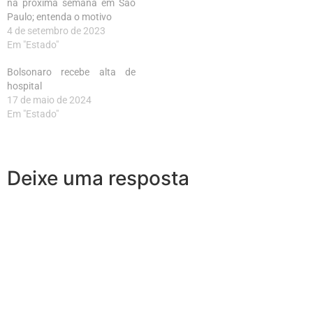
na próxima semana em São
Paulo; entenda o motivo
4 de setembro de 2023
Em "Estado"
Bolsonaro recebe alta de
hospital
17 de maio de 2024
Em "Estado"
Deixe uma resposta