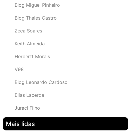
Blog Miguel Pinheiro
Blog Thales Castro
Zeca Soares
Keith Almeida
Herbertt Morais
V98
Blog Leonardo Cardoso
Elias Lacerda
Juraci Filho
Mais lidas