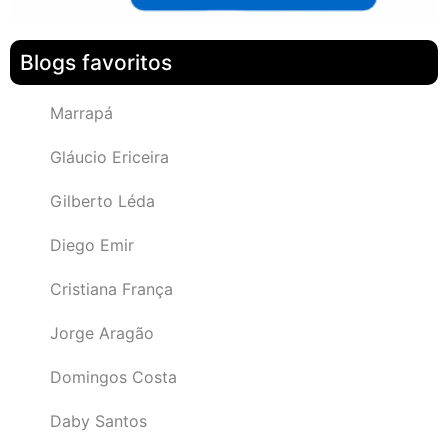
Blogs favoritos
Marrapá
Gláucio Ericeira
Gilberto Léda
Diego Emir
Cristiana França
Jorge Aragão
Domingos Costa
Daby Santos