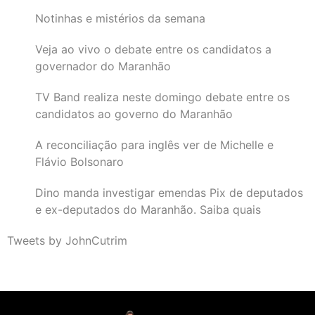
Notinhas e mistérios da semana
Veja ao vivo o debate entre os candidatos a
governador do Maranhão
TV Band realiza neste domingo debate entre os
candidatos ao governo do Maranhão
A reconciliação para inglês ver de Michelle e
Flávio Bolsonaro
Dino manda investigar emendas Pix de deputados
e ex-deputados do Maranhão. Saiba quais
Tweets by JohnCutrim