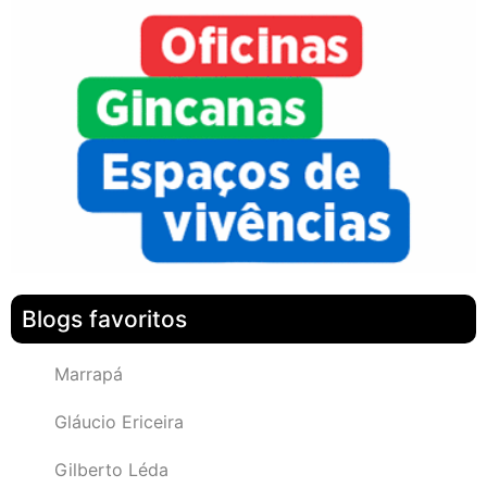
Blogs favoritos
Marrapá
Gláucio Ericeira
Gilberto Léda