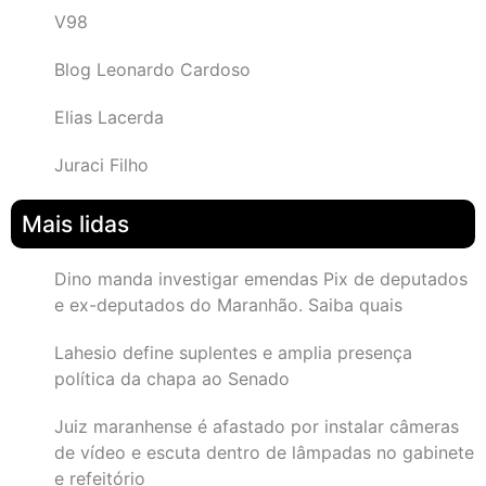
V98
Blog Leonardo Cardoso
Elias Lacerda
Juraci Filho
Mais lidas
Dino manda investigar emendas Pix de deputados
e ex-deputados do Maranhão. Saiba quais
Lahesio define suplentes e amplia presença
política da chapa ao Senado
Juiz maranhense é afastado por instalar câmeras
de vídeo e escuta dentro de lâmpadas no gabinete
e refeitório