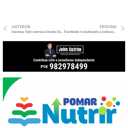
ANTERIOR
PRÓXIMO
Iracema Vale convoca Sessão Extraordinária para próxima segunda-feira na Assembleia
Facebook é condenado a indenizar mulher de São Luís que teve conta invadida