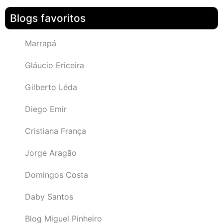
Blogs favoritos
Marrapá
Gláucio Ericeira
Gilberto Léda
Diego Emir
Cristiana França
Jorge Aragão
Domingos Costa
Daby Santos
Blog Miguel Pinheiro