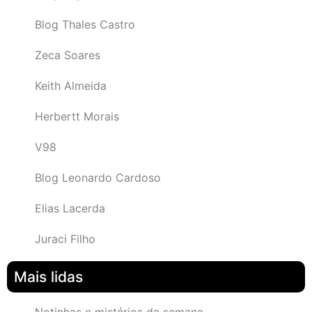
Blog Thales Castro
Zeca Soares
Keith Almeida
Herbertt Morais
V98
Blog Leonardo Cardoso
Elias Lacerda
Juraci Filho
Mais lidas
Notinhas e mistérios da semana