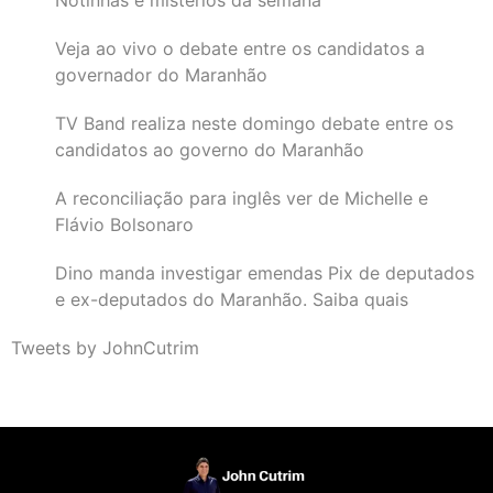
Veja ao vivo o debate entre os candidatos a
governador do Maranhão
TV Band realiza neste domingo debate entre os
candidatos ao governo do Maranhão
A reconciliação para inglês ver de Michelle e
Flávio Bolsonaro
Dino manda investigar emendas Pix de deputados
e ex-deputados do Maranhão. Saiba quais
Tweets by JohnCutrim