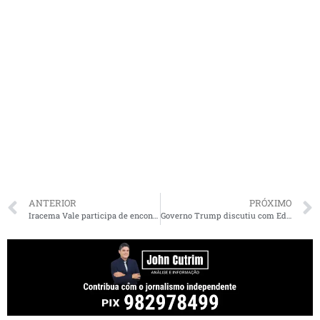
ANTERIOR
PRÓXIMO
Iracema Vale participa de encontro que oficializou apoio da Federação União Progressista à pré-candidatura de Orleans Brandão ao governo do Maranhão
Governo Trump discutiu com Eduardo asilo a Bolsonaro e proteção contra Interpol, disse aliado em live