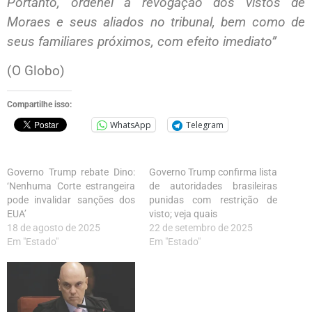
Portanto, ordenei a revogação dos vistos de
Moraes e seus aliados no tribunal, bem como de
seus familiares próximos, com efeito imediato”
(O Globo)
Compartilhe isso:
WhatsApp
Telegram
Governo Trump rebate Dino:
Governo Trump confirma lista
‘Nenhuma Corte estrangeira
de autoridades brasileiras
pode invalidar sanções dos
punidas com restrição de
EUA’
visto; veja quais
18 de agosto de 2025
22 de setembro de 2025
Em "Estado"
Em "Estado"