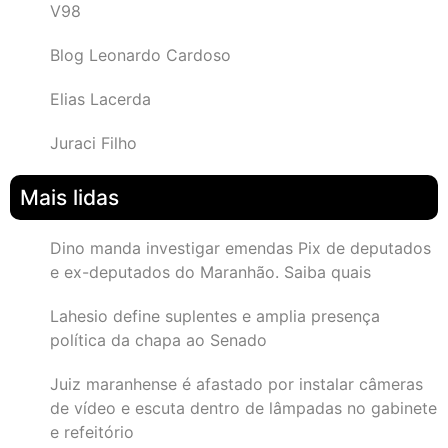
V98
Blog Leonardo Cardoso
Elias Lacerda
Juraci Filho
Mais lidas
Dino manda investigar emendas Pix de deputados
e ex-deputados do Maranhão. Saiba quais
Lahesio define suplentes e amplia presença
política da chapa ao Senado
Juiz maranhense é afastado por instalar câmeras
de vídeo e escuta dentro de lâmpadas no gabinete
e refeitório