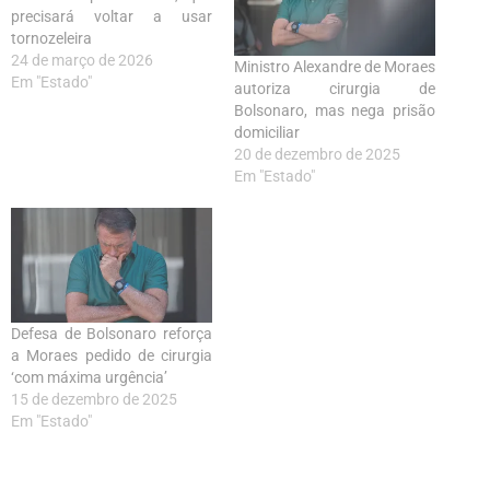
precisará voltar a usar
tornozeleira
24 de março de 2026
Ministro Alexandre de Moraes
Em "Estado"
autoriza cirurgia de
Bolsonaro, mas nega prisão
domiciliar
20 de dezembro de 2025
Em "Estado"
Defesa de Bolsonaro reforça
a Moraes pedido de cirurgia
‘com máxima urgência’
15 de dezembro de 2025
Em "Estado"