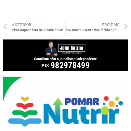
ANTERIOR
PRÓXIMO
Viva Raposa lota na virada do ano e confirma força do Réveillon da cidade
PM morre e outro fica ferido após discussão na Litorânea em São Luís