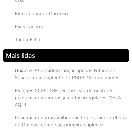
V98
Blog Leonardo Cardoso
Elias Lacerda
Juraci Filho
Mais lidas
União e PP decidem lançar apenas Fufuca ao
Senado com suplente do PSDB. Veja os nomes
Eleições 2026: TSE recebe lista de gestores
públicos com contas julgadas irregulares. VEJA
AQUI
Roseana confirma Valberlene Lopes, vice-prefeita
de Colinas, como sua primeira suplente