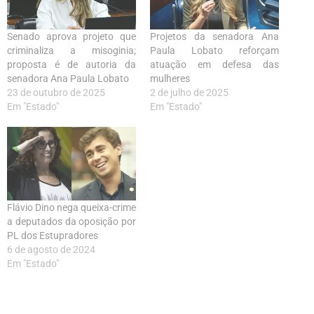
Senado aprova projeto que
Projetos da senadora Ana
criminaliza a misoginia;
Paula Lobato reforçam
proposta é de autoria da
atuação em defesa das
senadora Ana Paula Lobato
mulheres
23 de outubro de 2025
2 de julho de 2025
Em "Estado"
Em "Estado"
Flávio Dino nega queixa-crime
a deputados da oposição por
PL dos Estupradores
6 de agosto de 2024
Em "Estado"