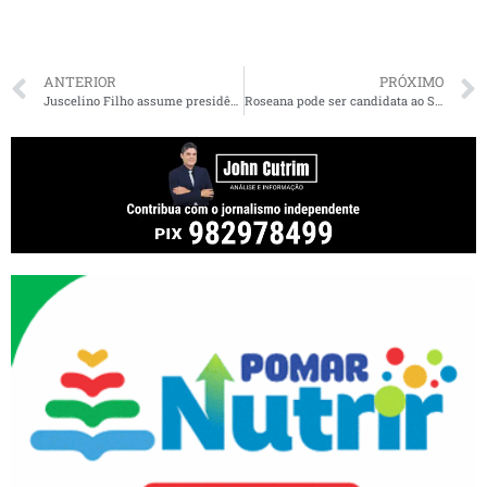
ANTERIOR
PRÓXIMO
Juscelino Filho assume presidência da Federação PSDB-Cidadania no Maranhão
Roseana pode ser candidata ao Senado “avulsa”(isolada)? Especialista em Direito Eleitoral explica