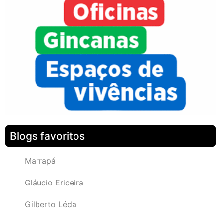
Blogs favoritos
Marrapá
Gláucio Ericeira
Gilberto Léda