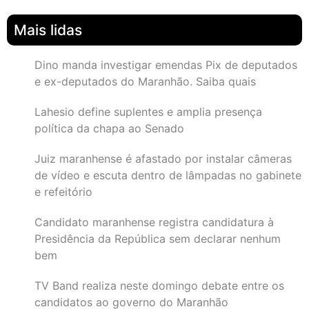
Mais lidas
Dino manda investigar emendas Pix de deputados
e ex-deputados do Maranhão. Saiba quais
Lahesio define suplentes e amplia presença
política da chapa ao Senado
Juiz maranhense é afastado por instalar câmeras
de vídeo e escuta dentro de lâmpadas no gabinete
e refeitório
Candidato maranhense registra candidatura à
Presidência da República sem declarar nenhum
bem
TV Band realiza neste domingo debate entre os
candidatos ao governo do Maranhão