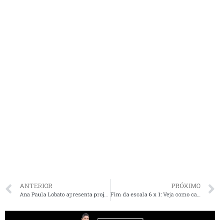
ANTERIOR
PRÓXIMO
Ana Paula Lobato apresenta projeto que torna crimes graves contra mulheres imprescritíveis e inafiançáveis
Fim da escala 6 x 1: Veja como cada deputado do MA votou