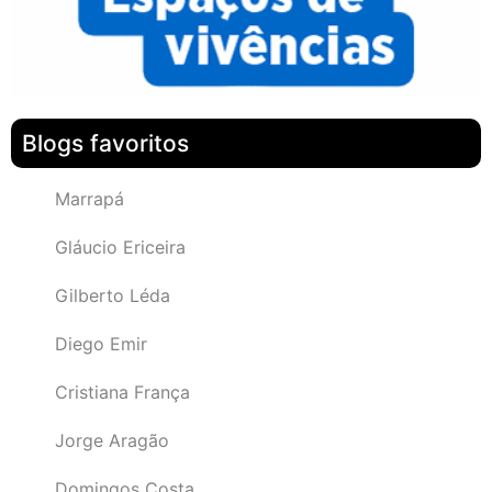
Blogs favoritos
Marrapá
Gláucio Ericeira
Gilberto Léda
Diego Emir
Cristiana França
Jorge Aragão
Domingos Costa