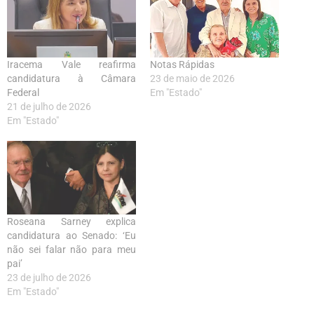
Iracema Vale reafirma
Notas Rápidas
candidatura à Câmara
23 de maio de 2026
Federal
Em "Estado"
21 de julho de 2026
Em "Estado"
Roseana Sarney explica
candidatura ao Senado: ‘Eu
não sei falar não para meu
pai’
23 de julho de 2026
Em "Estado"