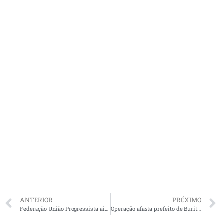
ANTERIOR
PRÓXIMO
Federação União Progressista ainda em impasse entre Fufuca e Pedro Lucas
Operação afasta prefeito de Buriticupu após denúncia de fraude em licitação