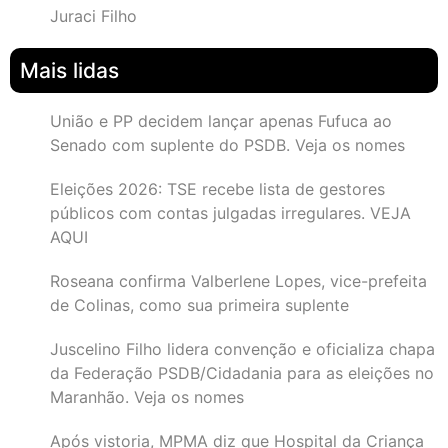
Juraci Filho
Mais lidas
União e PP decidem lançar apenas Fufuca ao
Senado com suplente do PSDB. Veja os nomes
Eleições 2026: TSE recebe lista de gestores
públicos com contas julgadas irregulares. VEJA
AQUI
Roseana confirma Valberlene Lopes, vice-prefeita
de Colinas, como sua primeira suplente
Juscelino Filho lidera convenção e oficializa chapa
da Federação PSDB/Cidadania para as eleições no
Maranhão. Veja os nomes
Após vistoria, MPMA diz que Hospital da Criança