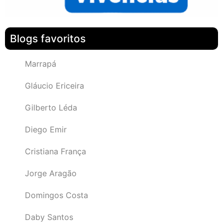
Blogs favoritos
Marrapá
Gláucio Ericeira
Gilberto Léda
Diego Emir
Cristiana França
Jorge Aragão
Domingos Costa
Daby Santos