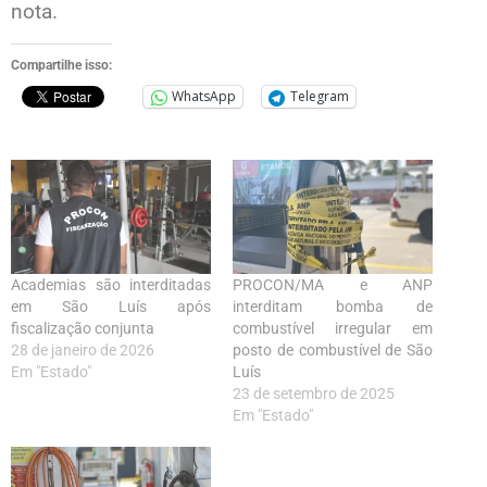
nota.
Compartilhe isso:
WhatsApp
Telegram
Academias são interditadas
PROCON/MA e ANP
em São Luís após
interditam bomba de
fiscalização conjunta
combustível irregular em
28 de janeiro de 2026
posto de combustível de São
Em "Estado"
Luís
23 de setembro de 2025
Em "Estado"