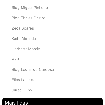
Blog Miguel Pinheiro
Blog Thales Castro
Zeca Soares
Keith Almeida
Herbertt Morais
V98
Blog Leonardo Cardoso
Elias Lacerda
Juraci Filho
Mais lidas