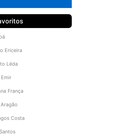
avoritos
pá
o Ericeira
rto Léda
 Emir
ana França
 Aragão
gos Costa
Santos