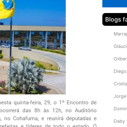
Blogs f
Marra
Gláuci
Gilbe
Diego
Cristi
Jorge
esta quinta-feira, 29, o 1º Encontro de
Domin
ocorrerá das 8h às 12h, no Auditório
, no Cohafuma, e reunirá deputadas e
Daby 
prefeitas e líderes de todo o estado. O