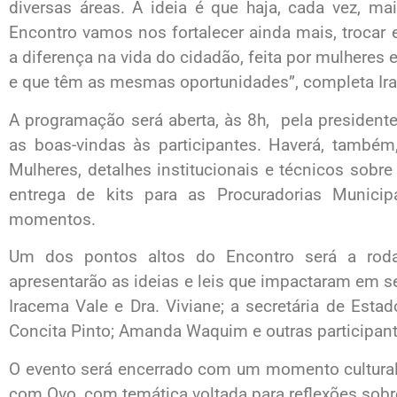
diversas áreas. A ideia é que haja, cada vez, ma
Encontro vamos nos fortalecer ainda mais, trocar e
a diferença na vida do cidadão, feita por mulher
e que têm as mesmas oportunidades”, completa Ir
A programação será aberta, às 8h, pela president
as boas-vindas às participantes. Haverá, també
Mulheres, detalhes institucionais e técnicos sobre
entrega de kits para as Procuradorias Municip
momentos.
Um dos pontos altos do Encontro será a roda
apresentarão as ideias e leis que impactaram em se
Iracema Vale e Dra. Viviane; a secretária de Estad
Concita Pinto; Amanda Waquim e outras participant
O evento será encerrado com um momento cultural
com Ovo, com temática voltada para reflexões sobr