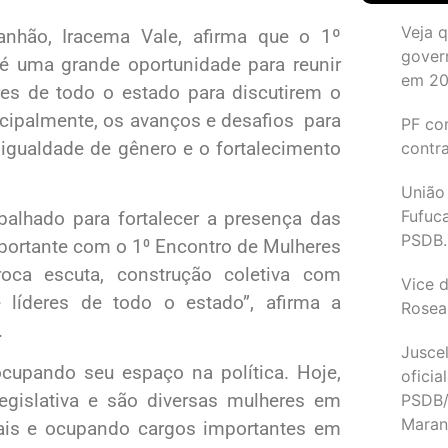
Veja 
anhão, Iracema Vale, afirma que o 1º
gover
é uma grande oportunidade para reunir
em 2
es de todo o estado para discutirem o
rincipalmente, os avanços e desafios para
PF co
 igualdade de gênero e o fortalecimento
contr
União
Fufuc
balhado para fortalecer a presença das
PSDB.
portante com o 1⁰ Encontro de Mulheres
ca escuta, construção coletiva com
Vice d
 e líderes de todo o estado”, afirma a
Rosea
.
Juscel
cupando seu espaço na política. Hoje,
oficia
gislativa e são diversas mulheres em
PSDB/
Maran
ais e ocupando cargos importantes em