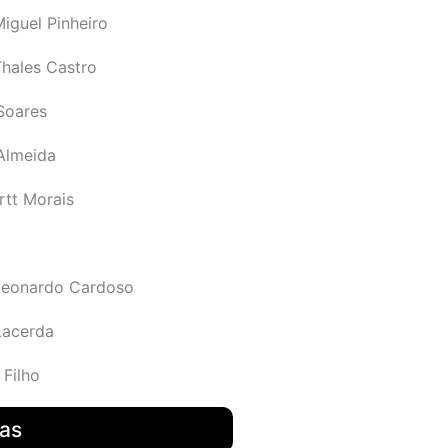
iguel Pinheiro
Thales Castro
Soares
 Almeida
rtt Morais
Leonardo Cardoso
Lacerda
 Filho
das