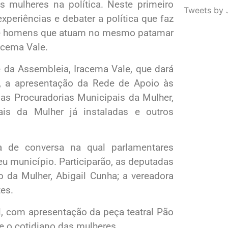
is mulheres na política. Neste primeiro
Tweets by 
xperiências e debater a política que faz
es e homens que atuam no mesmo patamar
acema Vale.
e da Assembleia, Iracema Vale, que dará
m, a apresentação da Rede de Apoio às
 as Procuradorias Municipais da Mulher,
ais da Mulher já instaladas e outros
 de conversa na qual parlamentares
u município. Participarão, as deputadas
o da Mulher, Abigail Cunha; a vereadora
es.
, com apresentação da peça teatral Pão
e o cotidiano das mulheres.