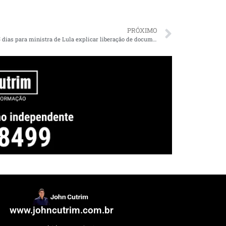
PRÓXIMO
Dino dá 5 dias para ministra de Lula explicar liberação de documentos sobre emendas parlamentares
www.johncutrim.com.br