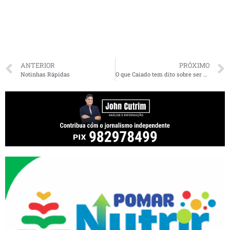
ANTERIOR
PRÓXIMO
Notinhas Rápidas
O que Caiado tem dito sobre ser vice de Zema