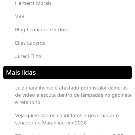
Herbertt Morais
V98
Blog Leonardo Cardoso
Elias Lacerda
Juraci Filho
Mais lidas
Juiz maranhense é afastado por instalar câmeras
de vídeo e escuta dentro de lâmpadas no gabinete
e refeitório
Veja quem são os candidatos a governador e
senador no Maranhão em 2026