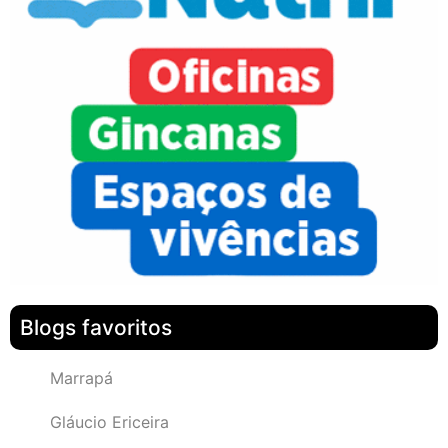
Blogs favoritos
Marrapá
Gláucio Ericeira