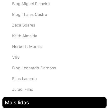
Blog Miguel Pinheiro
Blog Thales Castro
Zeca Soares
Keith Almeida
Herbertt Morais
V98
Blog Leonardo Cardoso
Elias Lacerda
Juraci Filho
Mais lidas