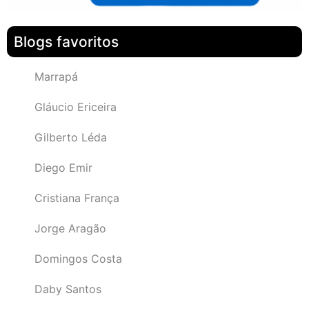
Blogs favoritos
Marrapá
Gláucio Ericeira
Gilberto Léda
Diego Emir
Cristiana França
Jorge Aragão
Domingos Costa
Daby Santos