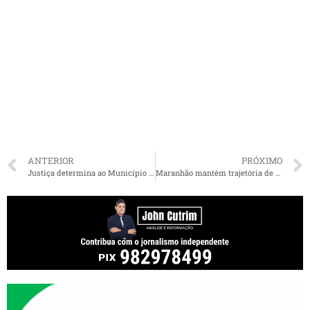
ANTERIOR
PRÓXIMO
Justiça determina ao Município de Paço do Lumiar implantar benefícios para servidores da saúde
Maranhão mantém trajetória de crescimento e atinge 3,7 no Ideb, maior nota da história