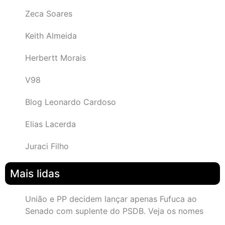
Zeca Soares
Keith Almeida
Herbertt Morais
V98
Blog Leonardo Cardoso
Elias Lacerda
Juraci Filho
Mais lidas
União e PP decidem lançar apenas Fufuca ao
Senado com suplente do PSDB. Veja os nomes