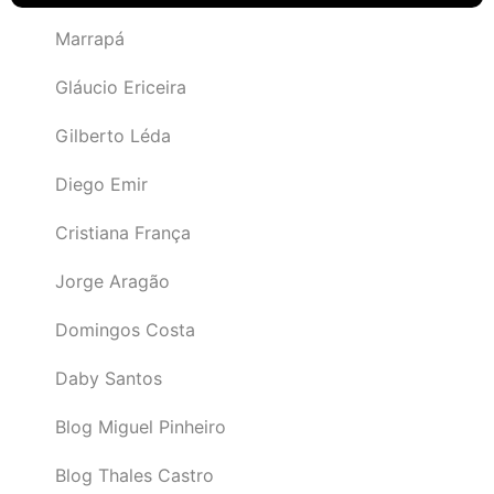
Marrapá
Gláucio Ericeira
Gilberto Léda
Diego Emir
Cristiana França
Jorge Aragão
Domingos Costa
Daby Santos
Blog Miguel Pinheiro
Blog Thales Castro