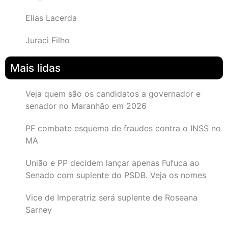
Elias Lacerda
Juraci Filho
Mais lidas
Veja quem são os candidatos a governador e
senador no Maranhão em 2026
PF combate esquema de fraudes contra o INSS no
MA
União e PP decidem lançar apenas Fufuca ao
Senado com suplente do PSDB. Veja os nomes
Vice de Imperatriz será suplente de Roseana
Sarney