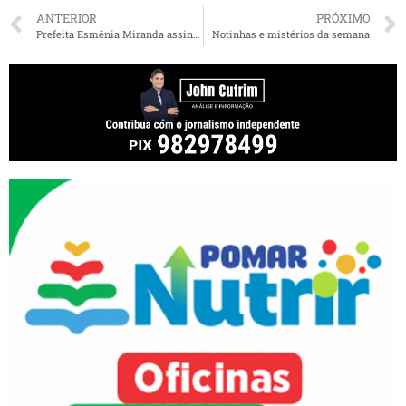
ANTERIOR
PRÓXIMO
Prefeita Esmênia Miranda assina Ordem de Serviço para reconstrução do Mercado Central
Notinhas e mistérios da semana