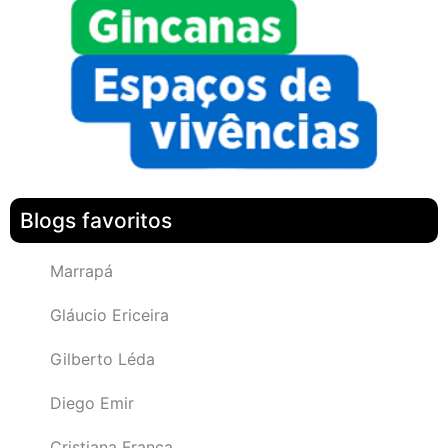
Blogs favoritos
Marrapá
Gláucio Ericeira
Gilberto Léda
Diego Emir
Cristiana França