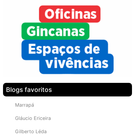
Blogs favoritos
Marrapá
Gláucio Ericeira
Gilberto Léda