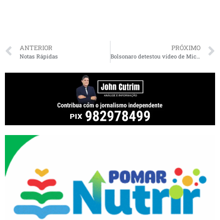
ANTERIOR
PRÓXIMO
Notas Rápidas
Bolsonaro detestou vídeo de Michelle postado sem sua autorização — e o tempo fechou, diz O Globo