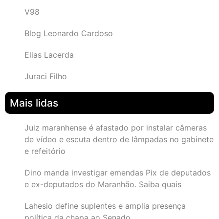
V98
Blog Leonardo Cardoso
Elias Lacerda
Juraci Filho
Mais lidas
Juiz maranhense é afastado por instalar câmeras
de vídeo e escuta dentro de lâmpadas no gabinete
e refeitório
Dino manda investigar emendas Pix de deputados
e ex-deputados do Maranhão. Saiba quais
Lahesio define suplentes e amplia presença
política da chapa ao Senado