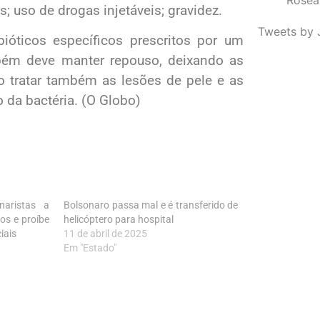
; uso de drogas injetáveis; gravidez.
Tweets by 
ióticos específicos prescritos por um
mbém deve manter repouso, deixando as
so tratar também as lesões de pele e as
o da bactéria. (O Globo)
naristas a
Bolsonaro passa mal e é transferido de
os e proíbe
helicóptero para hospital
iais
11 de abril de 2025
Em "Estado"