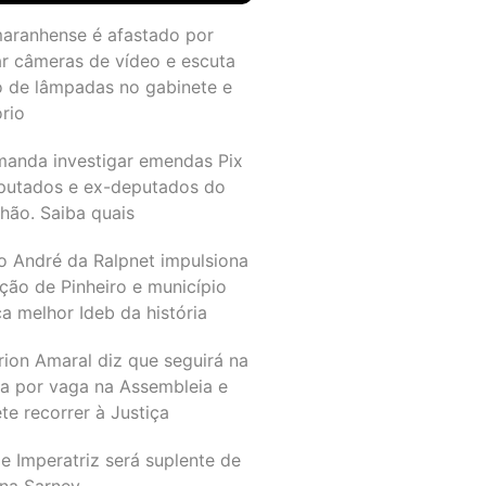
maranhense é afastado por
ar câmeras de vídeo e escuta
o de lâmpadas no gabinete e
ório
manda investigar emendas Pix
putados e ex-deputados do
hão. Saiba quais
o André da Ralpnet impulsiona
ção de Pinheiro e município
a melhor Ideb da história
rion Amaral diz que seguirá na
ta por vaga na Assembleia e
e recorrer à Justiça
e Imperatriz será suplente de
na Sarney