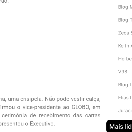
rão.
Blog M
Blog 
Zeca 
Keith
Herbe
V98
Blog 
Elias 
, uma erisipela. Não pode vestir calça,
firmou o vice-presidente ao GLOBO, em
Juraci
da cerimônia de recebimento das cartas
presentou o Executivo.
Mais li