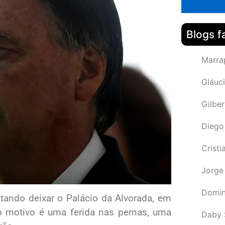
Blogs f
Marra
Gláuci
Gilbe
Diego
Cristi
Jorge
Domin
itando deixar o Palácio da Alvorada, em
E o motivo é uma ferida nas pernas, uma
Daby 