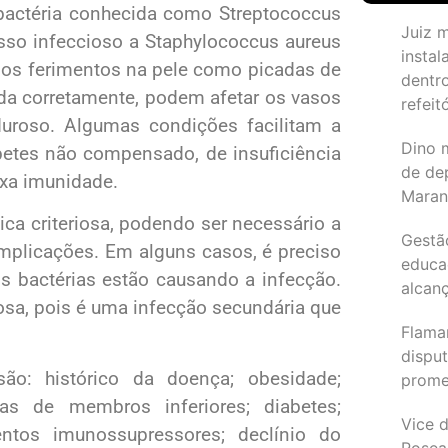
 bactéria conhecida como Streptococcus
Juiz 
so infeccioso a Staphylococcus aureus
instal
enos ferimentos na pele como picadas de
dentr
tada corretamente, podem afetar os vasos
refeit
rduroso. Algumas condições facilitam a
Dino 
etes não compensado, de insuficiência
de de
xa imunidade.
Maran
ica criteriosa, podendo ser necessário a
Gestã
mplicações. Em alguns casos, é preciso
educa
is bactérias estão causando a infecção.
alcanç
sa, pois é uma infecção secundária que
Flama
dispu
são: histórico da doença; obesidade;
promet
ias de membros inferiores; diabetes;
Vice d
tos imunossupressores; declínio do
Rosea