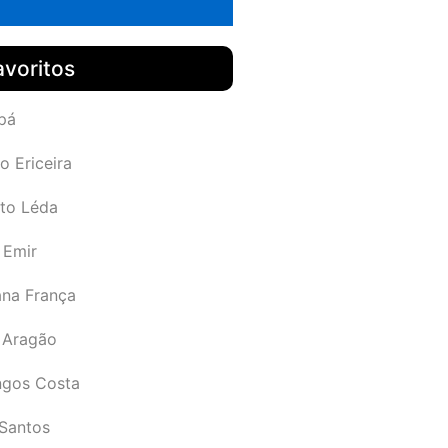
avoritos
pá
o Ericeira
rto Léda
 Emir
ana França
 Aragão
gos Costa
Santos