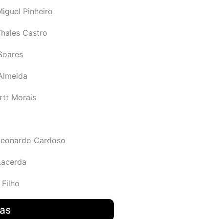
iguel Pinheiro
Thales Castro
Soares
 Almeida
rtt Morais
Leonardo Cardoso
Lacerda
 Filho
das