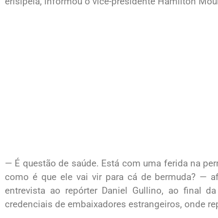
erisipela, informou o vice-presidente Hamilton Mou
— É questão de saúde. Está com uma ferida na perna
como é que ele vai vir para cá de bermuda? — a
entrevista ao repórter Daniel Gullino, ao final 
credenciais de embaixadores estrangeiros, onde re