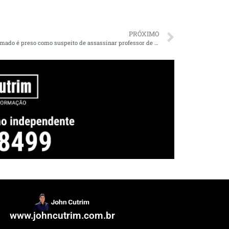
PRÓXIMO
PM reformado é preso como suspeito de assassinar professor de educação física em São Luís
www.johncutrim.com.br