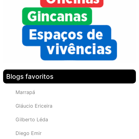
Blogs favoritos
Marrapá
Gláucio Ericeira
Gilberto Léda
Diego Emir