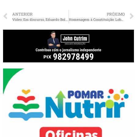
ANTERIOR
PRÓXIMO
Vídeo: Em discurso, Eduardo Bolsonaro ameaça: ditadura pode voltar
Homenagem à Constituição: Lobão ao lado de Sarney