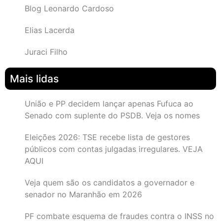
Blog Leonardo Cardoso
Elias Lacerda
Juraci Filho
Mais lidas
União e PP decidem lançar apenas Fufuca ao
Senado com suplente do PSDB. Veja os nomes
Eleições 2026: TSE recebe lista de gestores
públicos com contas julgadas irregulares. VEJA
AQUI
Veja quem são os candidatos a governador e
senador no Maranhão em 2026
PF combate esquema de fraudes contra o INSS no