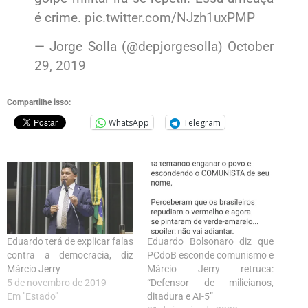
é crime.
pic.twitter.com/NJzh1uxPMP
— Jorge Solla (@depjorgesolla)
October
29, 2019
Compartilhe isso:
WhatsApp
Telegram
Eduardo terá de explicar falas
Eduardo Bolsonaro diz que
contra a democracia, diz
PCdoB esconde comunismo e
Márcio Jerry
Márcio Jerry retruca:
5 de novembro de 2019
“Defensor de milicianos,
Em "Estado"
ditadura e AI-5”