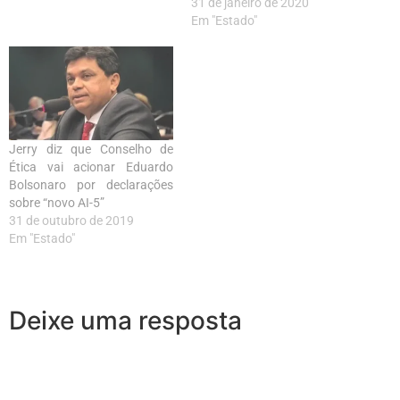
31 de janeiro de 2020
Em "Estado"
Jerry diz que Conselho de
Ética vai acionar Eduardo
Bolsonaro por declarações
sobre “novo AI-5”
31 de outubro de 2019
Em "Estado"
Deixe uma resposta