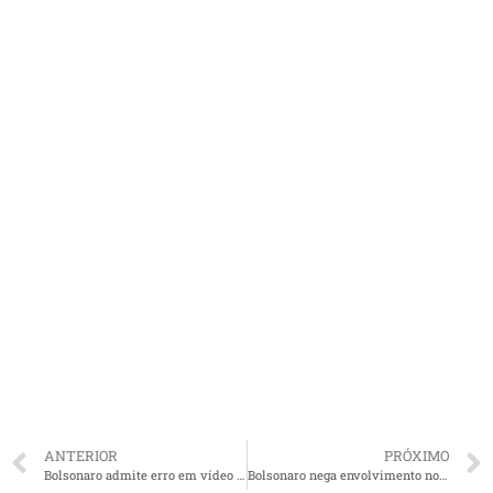
ANTERIOR
PRÓXIMO
Bolsonaro admite erro em vídeo de leão com hienas, pede desculpas e promete retratação
Bolsonaro nega envolvimento no caso Marielle e ataca Globo e Witzel: “Patifes, canalhas!”