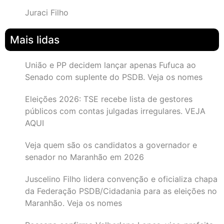
Juraci Filho
Mais lidas
União e PP decidem lançar apenas Fufuca ao
Senado com suplente do PSDB. Veja os nomes
Eleições 2026: TSE recebe lista de gestores
públicos com contas julgadas irregulares. VEJA
AQUI
Veja quem são os candidatos a governador e
senador no Maranhão em 2026
Juscelino Filho lidera convenção e oficializa chapa
da Federação PSDB/Cidadania para as eleições no
Maranhão. Veja os nomes