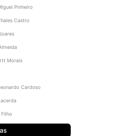
iguel Pinheiro
Thales Castro
Soares
 Almeida
rtt Morais
Leonardo Cardoso
Lacerda
 Filho
das