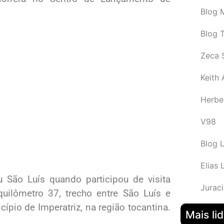
Blog M
Blog 
Zeca 
Keith
Herbe
V98
Blog 
Elias 
 São Luís quando participou de visita
Juraci
uilômetro 37, trecho entre São Luís e
pio de Imperatriz, na região tocantina.
Mais li