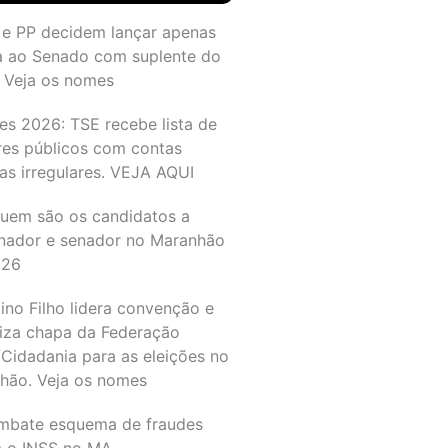
 e PP decidem lançar apenas
a ao Senado com suplente do
 Veja os nomes
es 2026: TSE recebe lista de
res públicos com contas
as irregulares. VEJA AQUI
quem são os candidatos a
nador e senador no Maranhão
026
ino Filho lidera convenção e
liza chapa da Federação
Cidadania para as eleições no
hão. Veja os nomes
mbate esquema de fraudes
a o INSS no MA