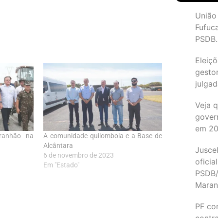
União
Fufuc
PSDB.
Eleiçõ
gesto
julgad
Veja 
gover
em 2
ranhão na
A comunidade quilombola e a Base de
Alcântara
Juscel
6 de novembro de 2023
oficia
Em "Estado"
PSDB/
Maran
PF co
contr