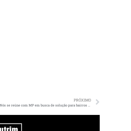
PRÓXIMO
Coletivo Nós se reúne com MP em busca de solução para bairros com deslizamentos e alagamentos em São Luís