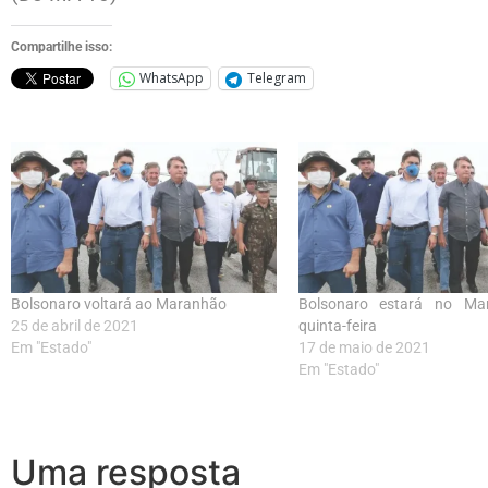
Compartilhe isso:
WhatsApp
Telegram
Bolsonaro voltará ao Maranhão
Bolsonaro estará no Ma
25 de abril de 2021
quinta-feira
Em "Estado"
17 de maio de 2021
Em "Estado"
Uma resposta