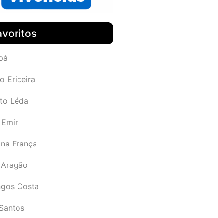
avoritos
pá
o Ericeira
rto Léda
 Emir
ana França
 Aragão
gos Costa
Santos