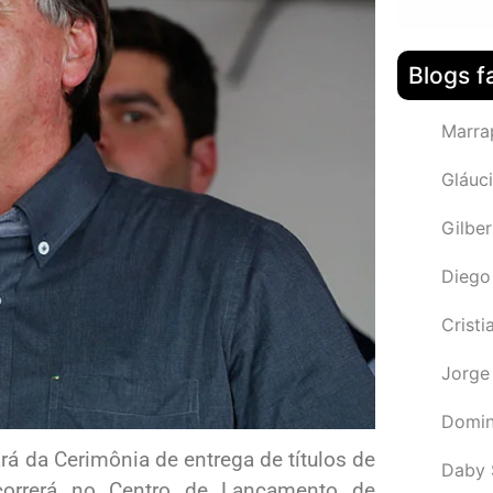
Blogs f
Marra
Gláuci
Gilbe
Diego
Cristi
Jorge
Domin
ará da Cerimônia de entrega de títulos de
Daby 
ocorrerá no Centro de Lançamento de