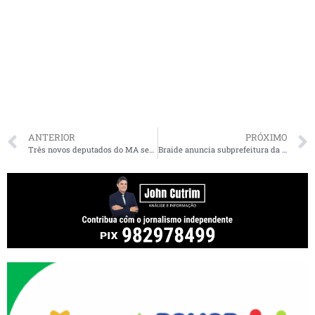
ANTERIOR
PRÓXIMO
Três novos deputados do MA serão empossados nesta segunda-feira
Braide anuncia subprefeitura da Zona Rural, criação da secretaria da Pessoa com Deficiência e diz que fará parcerias produtivas com o Governo do Estado