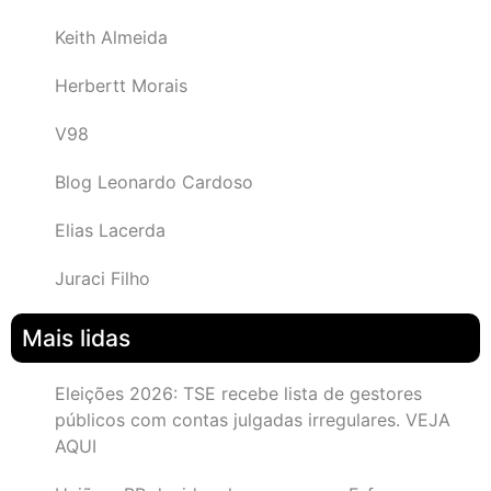
Keith Almeida
Herbertt Morais
V98
Blog Leonardo Cardoso
Elias Lacerda
Juraci Filho
Mais lidas
Eleições 2026: TSE recebe lista de gestores
públicos com contas julgadas irregulares. VEJA
AQUI