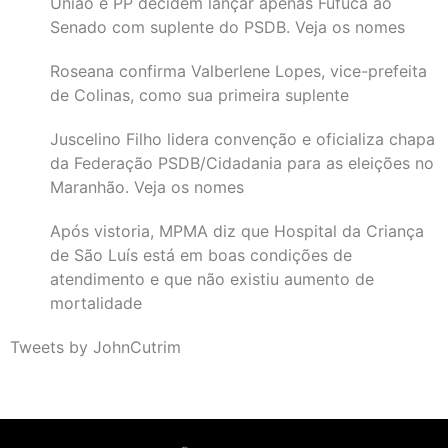
União e PP decidem lançar apenas Fufuca ao
Senado com suplente do PSDB. Veja os nomes
Roseana confirma Valberlene Lopes, vice-prefeita
de Colinas, como sua primeira suplente
Juscelino Filho lidera convenção e oficializa chapa
da Federação PSDB/Cidadania para as eleições no
Maranhão. Veja os nomes
Após vistoria, MPMA diz que Hospital da Criança
de São Luís está em boas condições de
atendimento e que não existiu aumento de
mortalidade
Tweets by JohnCutrim