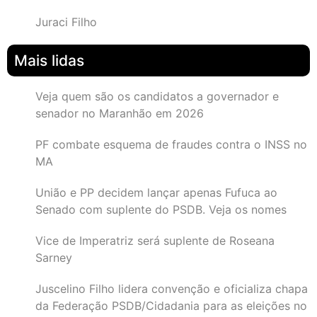
Juraci Filho
Mais lidas
Veja quem são os candidatos a governador e
senador no Maranhão em 2026
PF combate esquema de fraudes contra o INSS no
MA
União e PP decidem lançar apenas Fufuca ao
Senado com suplente do PSDB. Veja os nomes
Vice de Imperatriz será suplente de Roseana
Sarney
Juscelino Filho lidera convenção e oficializa chapa
da Federação PSDB/Cidadania para as eleições no