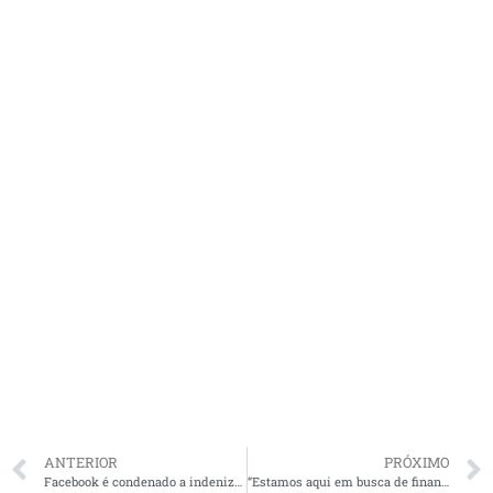
ANTERIOR
PRÓXIMO
Facebook é condenado a indenizar mulher de São Luís que teve conta invadida
“Estamos aqui em busca de financiamento para o nosso estado”, diz Brandão durante posse de Aloizio Mercadante à Presidência do BNDES