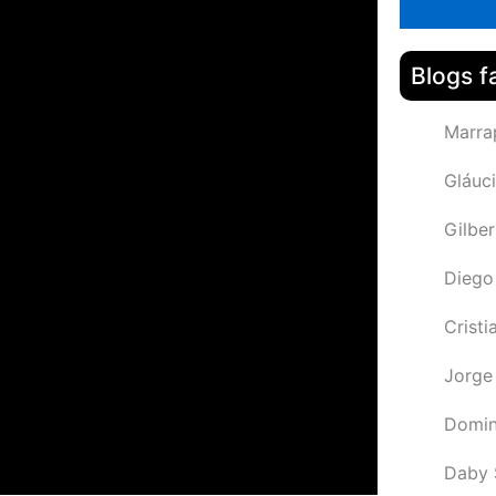
Blogs f
Marra
Gláuci
Gilbe
Diego
Cristi
Jorge
Domin
Daby 