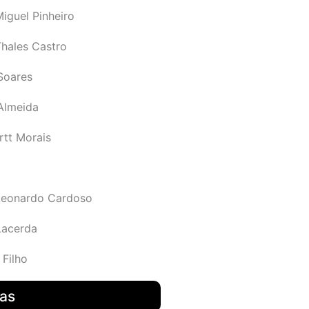
iguel Pinheiro
Thales Castro
Soares
 Almeida
rtt Morais
Leonardo Cardoso
Lacerda
 Filho
das