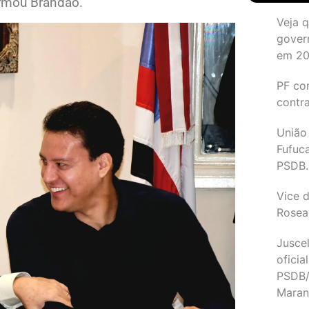
irmou Brandão.
Veja 
gover
em 2
PF co
contr
União
Fufuc
PSDB.
Vice d
Rosea
Juscel
oficia
PSDB/
Maran