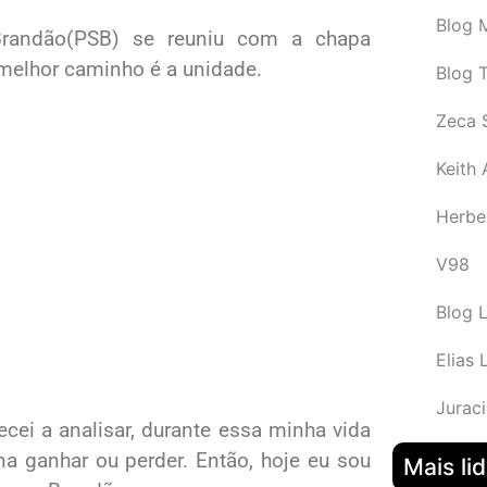
Blog M
Brandão(PSB) se reuniu com a chapa
melhor caminho é a unidade.
Blog 
Zeca 
Keith
Herbe
V98
Blog 
Elias 
Juraci
ecei a analisar, durante essa minha vida
na ganhar ou perder. Então, hoje eu sou
Mais li