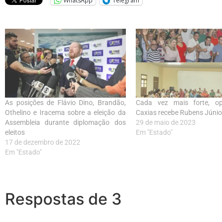
WhatsApp
Telegram
As posições de Flávio Dino, Brandão,
Cada vez mais forte, o
Othelino e Iracema sobre a eleição da
Caxias recebe Rubens Júnio
Assembleia durante diplomação dos
29 de maio de 2023
eleitos
Em "Estado"
17 de dezembro de 2022
Em "Estado"
Respostas de 3