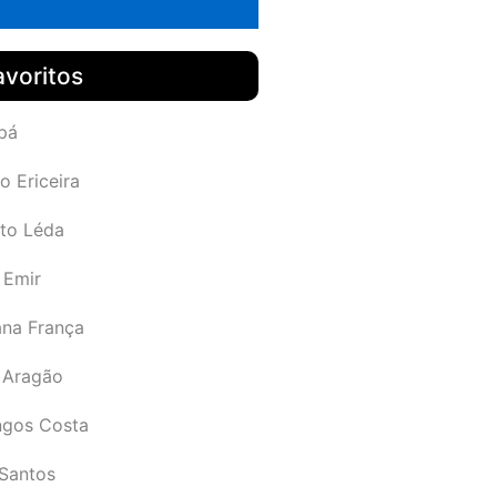
avoritos
pá
o Ericeira
rto Léda
 Emir
ana França
 Aragão
gos Costa
Santos