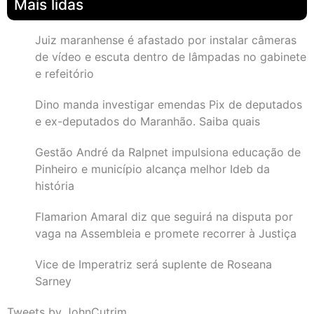
Mais lidas
Juiz maranhense é afastado por instalar câmeras
de vídeo e escuta dentro de lâmpadas no gabinete
e refeitório
Dino manda investigar emendas Pix de deputados
e ex-deputados do Maranhão. Saiba quais
Gestão André da Ralpnet impulsiona educação de
Pinheiro e município alcança melhor Ideb da
história
Flamarion Amaral diz que seguirá na disputa por
vaga na Assembleia e promete recorrer à Justiça
Vice de Imperatriz será suplente de Roseana
Sarney
Tweets by JohnCutrim