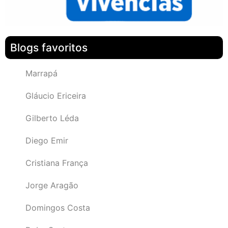
Blogs favoritos
Marrapá
Gláucio Ericeira
Gilberto Léda
Diego Emir
Cristiana França
Jorge Aragão
Domingos Costa