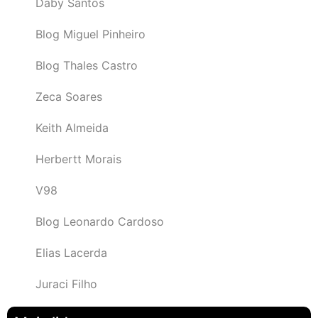
Daby Santos
Blog Miguel Pinheiro
Blog Thales Castro
Zeca Soares
Keith Almeida
Herbertt Morais
V98
Blog Leonardo Cardoso
Elias Lacerda
Juraci Filho