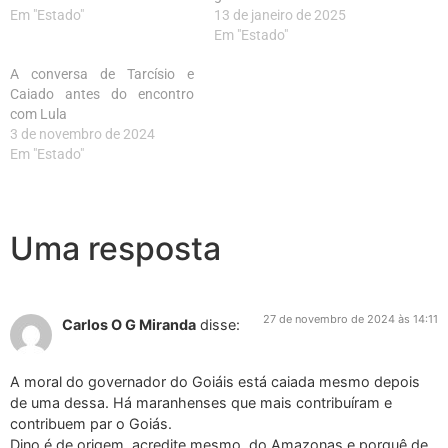
Em "Estado"
13 de janeiro de 2025
Em "Estado"
A conversa de Tarcísio e
Caiado antes do encontro
com Lula
3 de novembro de 2024
Em "Estado"
Uma resposta
27 de novembro de 2024 às 14:11
Carlos O G Miranda
disse:
A moral do governador do Goiáis está caiada mesmo depois
de uma dessa. Há maranhenses que mais contribuíram e
contribuem par o Goiás.
Dino é de origem, acredite mesmo, do Amazonas e porquê de