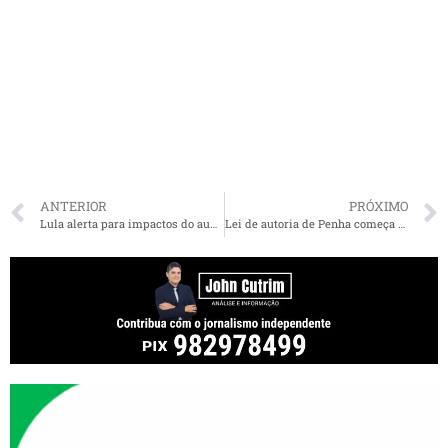
ANTERIOR
PRÓXIMO
Lula alerta para impactos do aumento do ICMS na vida dos maranhenses e Yglésio rebate críticas à propaganda do governo sobre alteração na alíquota
Lei de autoria de Penha começa a beneficiar famílias de pessoas com deficiência