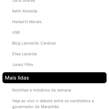
Zeca Soares
Keith Almeida
Herbertt Morais
V98
Blog Leonardo Cardoso
Elias Lacerda
Juraci Filho
Mais lidas
Notinhas e mistérios da semana
Veja ao vivo o debate entre os candidatos a
governador do Maranhão