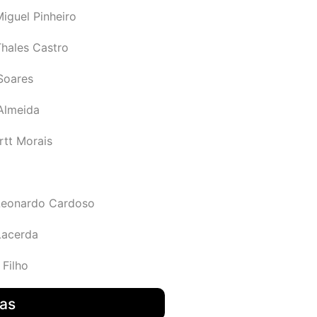
iguel Pinheiro
Thales Castro
Soares
 Almeida
rtt Morais
Leonardo Cardoso
Lacerda
 Filho
das