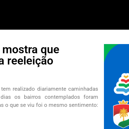
 mostra que
a reeleição
, tem realizado diariamente caminhadas
 dias os bairros contemplados foram
uas o que se viu foi o mesmo sentimento: