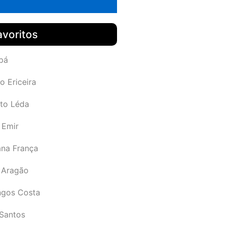
avoritos
pá
o Ericeira
rto Léda
 Emir
ana França
 Aragão
gos Costa
Santos