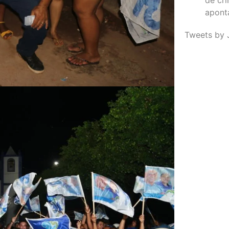
apont
Tweets by 