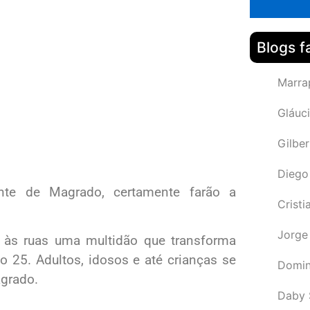
Blogs f
Marra
Gláuci
Gilbe
Diego
rtante de Magrado, certamente farão a
Cristi
Jorge
 às ruas uma multidão que transforma
25. Adultos, idosos e até crianças se
Domin
agrado.
Daby 