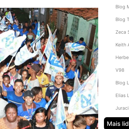
Blog M
Blog 
Zeca 
Keith
Herbe
V98
Blog 
Elias 
Juraci
Mais li