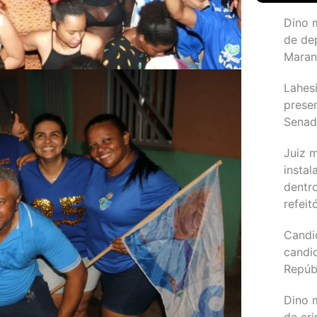
Dino 
de de
Maran
Lahesi
prese
Sena
Juiz 
instal
dentr
refeit
Candi
candi
Repúb
Dino m
de cr