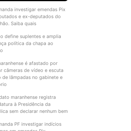
manda investigar emendas Pix
putados e ex-deputados do
hão. Saiba quais
o define suplentes e amplia
nça política da chapa ao
do
maranhense é afastado por
ar câmeras de vídeo e escuta
o de lâmpadas no gabinete e
ório
dato maranhense registra
datura à Presidência da
lica sem declarar nenhum bem
anda PF investigar indícios
imes em emendas Pix