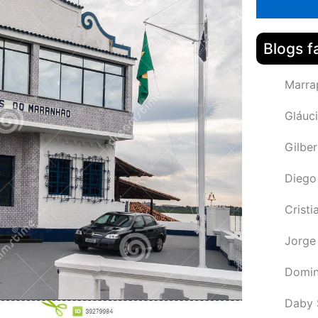
Blogs f
Marra
Gláuci
Gilbe
Diego
Cristi
Jorge
Domin
Daby 