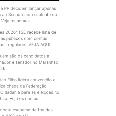
 e PP decidem lançar apenas
a ao Senado com suplente do
 Veja os nomes
es 2026: TSE recebe lista de
res públicos com contas
as irregulares. VEJA AQUI
quem são os candidatos a
nador e senador no Maranhão
026
ino Filho lidera convenção e
liza chapa da Federação
Cidadania para as eleições no
hão. Veja os nomes
mbate esquema de fraudes
a o INSS no MA