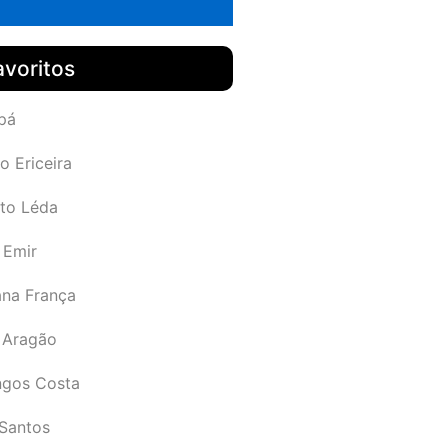
avoritos
pá
o Ericeira
rto Léda
 Emir
ana França
 Aragão
gos Costa
Santos