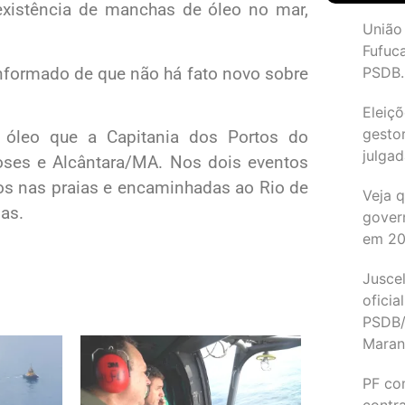
xistência de manchas de óleo no mar,
União
Fufuc
nformado de que não há fato novo sobre
PSDB.
Eleiçõ
gesto
 óleo que a Capitania dos Portos do
julgad
ses e Alcântara/MA. Nos dois eventos
os nas praias e encaminhadas ao Rio de
Veja 
pas.
gover
em 2
Juscel
oficia
PSDB/
Maran
PF co
contr