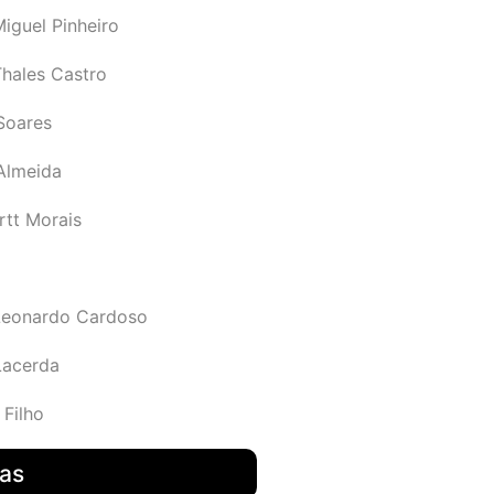
iguel Pinheiro
Thales Castro
Soares
 Almeida
rtt Morais
Leonardo Cardoso
Lacerda
 Filho
das