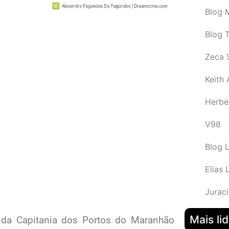
Blog M
Blog 
Zeca 
Keith
Herbe
V98
Blog 
Elias 
Juraci
Mais li
 da Capitania dos Portos do Maranhão