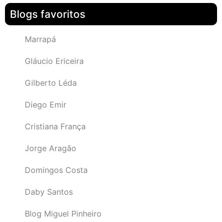
Blogs favoritos
Marrapá
Gláucio Ericeira
Gilberto Léda
Diego Emir
Cristiana França
Jorge Aragão
Domingos Costa
Daby Santos
Blog Miguel Pinheiro