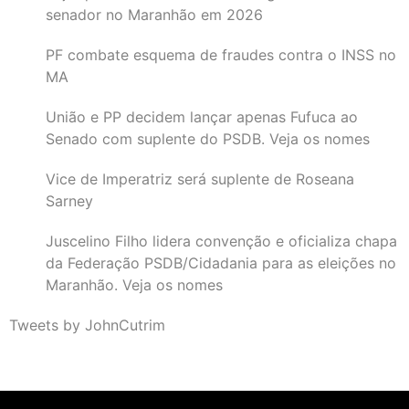
senador no Maranhão em 2026
PF combate esquema de fraudes contra o INSS no
MA
União e PP decidem lançar apenas Fufuca ao
Senado com suplente do PSDB. Veja os nomes
Vice de Imperatriz será suplente de Roseana
Sarney
Juscelino Filho lidera convenção e oficializa chapa
da Federação PSDB/Cidadania para as eleições no
Maranhão. Veja os nomes
Tweets by JohnCutrim