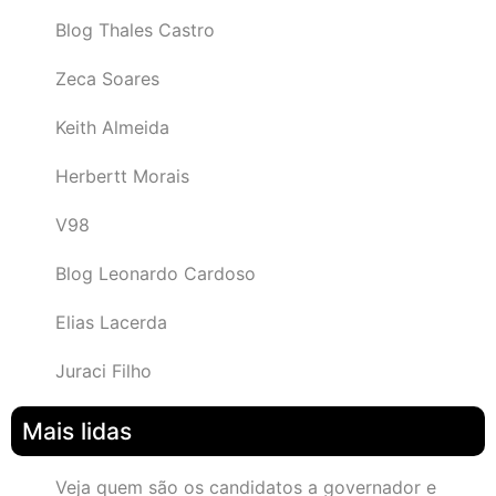
Blog Thales Castro
Zeca Soares
Keith Almeida
Herbertt Morais
V98
Blog Leonardo Cardoso
Elias Lacerda
Juraci Filho
Mais lidas
Veja quem são os candidatos a governador e