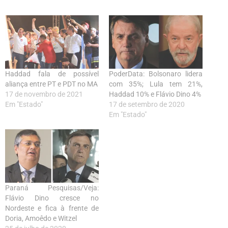
Haddad fala de possível
PoderData: Bolsonaro lidera
aliança entre PT e PDT no MA
com 35%; Lula tem 21%,
17 de novembro de 2021
Haddad 10% e Flávio Dino 4%
Em "Estado"
17 de setembro de 2020
Em "Estado"
Paraná Pesquisas/Veja:
Flávio Dino cresce no
Nordeste e fica à frente de
Doria, Amoêdo e Witzel