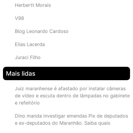
Herbertt Morais
V98
Blog Leonardo Cardoso
Elias Lacerda
Juraci Filho
Mais lidas
Juiz maranhense é afastado por instalar câmeras
de vídeo e escuta dentro de lâmpadas no gabinete
e refeitório
Dino manda investigar emendas Pix de deputados
e ex-deputados do Maranhão. Saiba quais