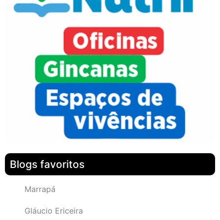
Blogs favoritos
Marrapá
Gláucio Ericeira