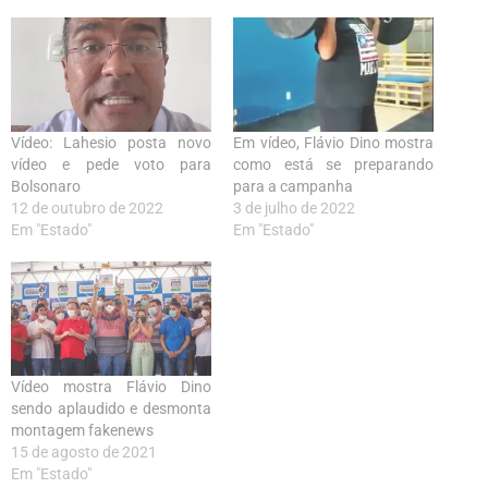
Vídeo: Lahesio posta novo
Em vídeo, Flávio Dino mostra
vídeo e pede voto para
como está se preparando
Bolsonaro
para a campanha
12 de outubro de 2022
3 de julho de 2022
Em "Estado"
Em "Estado"
Vídeo mostra Flávio Dino
sendo aplaudido e desmonta
montagem fakenews
15 de agosto de 2021
Em "Estado"