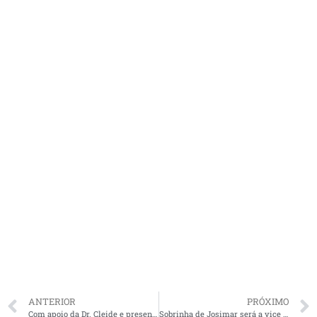
ANTERIOR
PRÓXIMO
Com apoio da Dr. Cleide e presença do senador Weverton, Adelmo reúne multidão em Caxias
Sobrinha de Josimar será a vice de Duarte Jr.