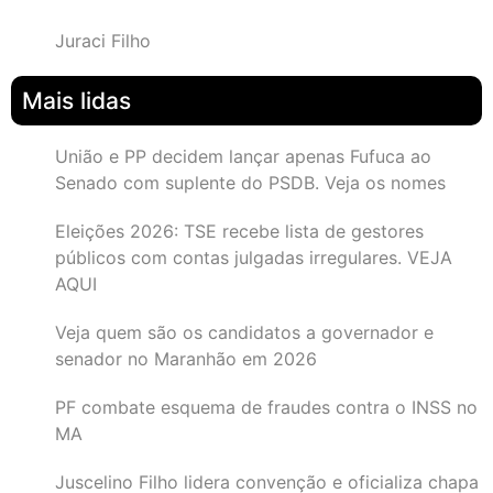
Juraci Filho
Mais lidas
União e PP decidem lançar apenas Fufuca ao
Senado com suplente do PSDB. Veja os nomes
Eleições 2026: TSE recebe lista de gestores
públicos com contas julgadas irregulares. VEJA
AQUI
Veja quem são os candidatos a governador e
senador no Maranhão em 2026
PF combate esquema de fraudes contra o INSS no
MA
Juscelino Filho lidera convenção e oficializa chapa