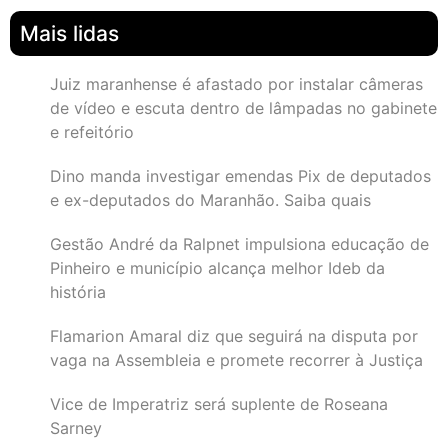
Mais lidas
Juiz maranhense é afastado por instalar câmeras
de vídeo e escuta dentro de lâmpadas no gabinete
e refeitório
Dino manda investigar emendas Pix de deputados
e ex-deputados do Maranhão. Saiba quais
Gestão André da Ralpnet impulsiona educação de
Pinheiro e município alcança melhor Ideb da
história
Flamarion Amaral diz que seguirá na disputa por
vaga na Assembleia e promete recorrer à Justiça
Vice de Imperatriz será suplente de Roseana
Sarney