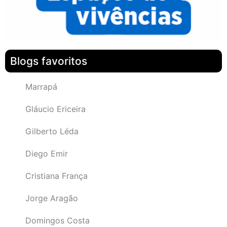
Blogs favoritos
Marrapá
Gláucio Ericeira
Gilberto Léda
Diego Emir
Cristiana França
Jorge Aragão
Domingos Costa