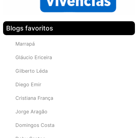
Blogs favoritos
Marrapá
Gláucio Ericeira
Gilberto Léda
Diego Emir
Cristiana França
Jorge Aragão
Domingos Costa