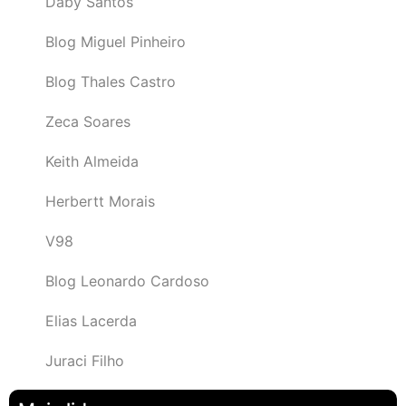
Daby Santos
Blog Miguel Pinheiro
Blog Thales Castro
Zeca Soares
Keith Almeida
Herbertt Morais
V98
Blog Leonardo Cardoso
Elias Lacerda
Juraci Filho