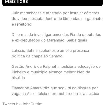
Mais lidas
Juiz maranhense é afastado por instalar câmeras
de vídeo e escuta dentro de lâmpadas no gabinete
e refeitório
Dino manda investigar emendas Pix de deputados
e ex-deputados do Maranhão. Saiba quais
Lahesio define suplentes e amplia presença
política da chapa ao Senado
Gestão André da Ralpnet impulsiona educação de
Pinheiro e município alcança melhor Ideb da
história
Flamarion Amaral diz que seguirá na disputa por
vaga na Assembleia e promete recorrer à Justiça
Tweets by JohnCutrim