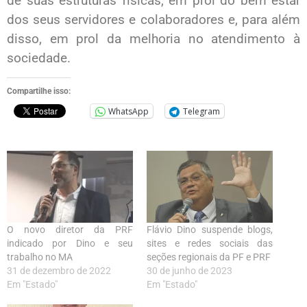
de suas estruturas físicas, em prol do bem estar
dos seus servidores e colaboradores e, para além
disso, em prol da melhoria no atendimento à
sociedade.
Compartilhe isso:
WhatsApp
Telegram
O novo diretor da PRF
Flávio Dino suspende blogs,
indicado por Dino e seu
sites e redes sociais das
trabalho no MA
seções regionais da PF e PRF
31 de dezembro de 2022
30 de junho de 2023
Em "Estado"
Em "Estado"