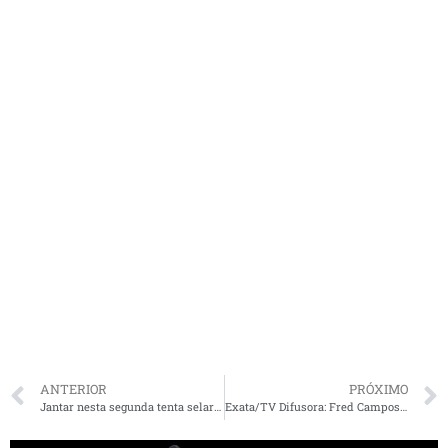
ANTERIOR
PRÓXIMO
Jantar nesta segunda tenta selar a paz entre Guedes e Maia
Exata/TV Difusora: Fred Campos lidera em Paço. Veja no vídeo pesquisa também para o governo