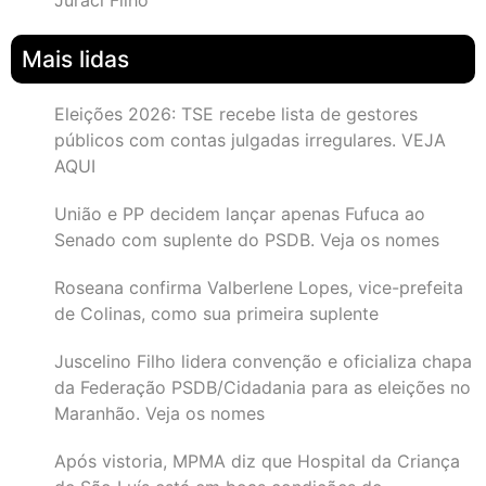
Juraci Filho
Mais lidas
Eleições 2026: TSE recebe lista de gestores
públicos com contas julgadas irregulares. VEJA
AQUI
União e PP decidem lançar apenas Fufuca ao
Senado com suplente do PSDB. Veja os nomes
Roseana confirma Valberlene Lopes, vice-prefeita
de Colinas, como sua primeira suplente
Juscelino Filho lidera convenção e oficializa chapa
da Federação PSDB/Cidadania para as eleições no
Maranhão. Veja os nomes
Após vistoria, MPMA diz que Hospital da Criança