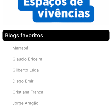
Blogs favoritos
Marrapá
Gláucio Ericeira
Gilberto Léda
Diego Emir
Cristiana França
Jorge Aragão