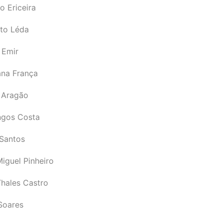
o Ericeira
rto Léda
 Emir
ana França
 Aragão
gos Costa
Santos
iguel Pinheiro
Thales Castro
Soares