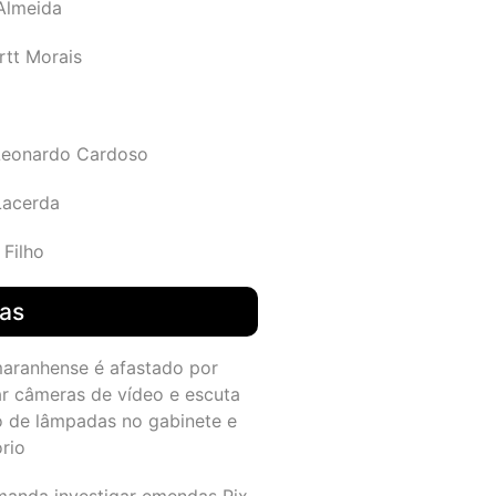
 Almeida
rtt Morais
Leonardo Cardoso
Lacerda
 Filho
das
maranhense é afastado por
ar câmeras de vídeo e escuta
o de lâmpadas no gabinete e
ório
manda investigar emendas Pix