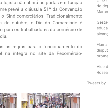
o lojista não abrirá as portas em função
de de
me prevê a cláusula 51ª da Convenção
Maran
 o Sindicomerciários. Tradicionalmente
Gestã
 de outubro, o Dia do Comerciário é
educa
 para os trabalhadores do comércio de
alcanç
dia.
Flama
as as regras para o funcionamento do
dispu
el na íntegra no site da Fecomércio-
promet
Vice d
Rosea
Tweets by 