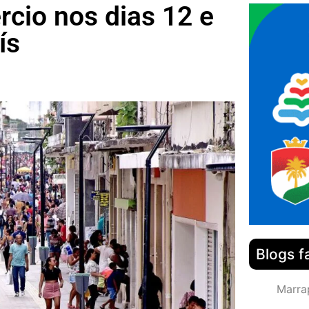
cio nos dias 12 e
ís
Blogs f
Marra