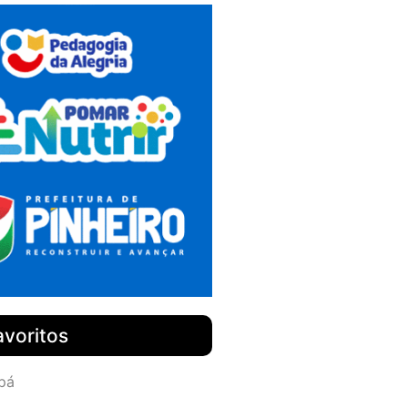
avoritos
pá