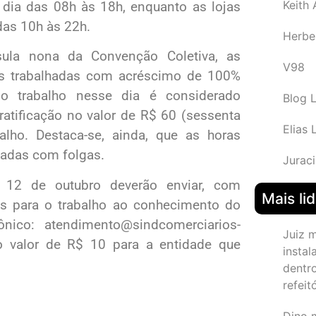
Keith
 dia das 08h às 18h, enquanto as lojas
das 10h às 22h.
Herbe
sula nona da Convenção Coletiva, as
V98
as trabalhadas com acréscimo de 100%
o trabalho nesse dia é considerado
Blog 
ratificação no valor de R$ 60 (sessenta
Elias 
lho. Destaca-se, ainda, que as horas
adas com folgas.
Juraci
 12 de outubro deverão enviar, com
Mais li
s para o trabalho ao conhecimento do
ônico: atendimento@sindcomerciarios-
Juiz 
o valor de R$ 10 para a entidade que
instal
dentr
refeit
Dino 