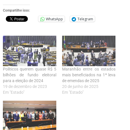
Compartilhe isso:
WhatsApp
Telegram
Políticos querem quase R$ 5
Maranhão entre os estados
bilhões de fundo eleitoral
mais beneficiados na 1ª leva
para a eleição de 2024
de emendas de 2025
19 de dezembro de 2023
20 de junho de 2025
Em "Estado"
Em "Estado"