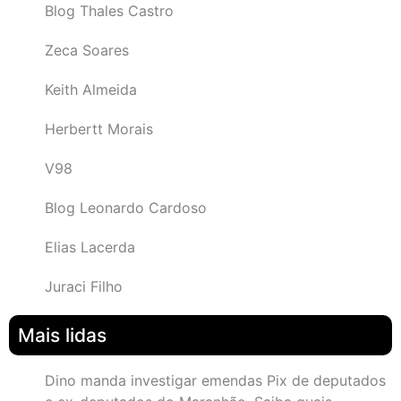
Blog Thales Castro
Zeca Soares
Keith Almeida
Herbertt Morais
V98
Blog Leonardo Cardoso
Elias Lacerda
Juraci Filho
Mais lidas
Dino manda investigar emendas Pix de deputados