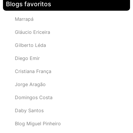
Blogs favoritos
Marrapá
Gláucio Ericeira
Gilberto Léda
Diego Emir
Cristiana França
Jorge Aragão
Domingos Costa
Daby Santos
Blog Miguel Pinheiro