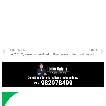
ANTERIOR
PRÓXIMO
Em 2021, Yglésio isentará 8 mil microempreendedores para incentivar o emprego em São Luís
Biné Soares diminui a diferença e a disputa fica acirrada em Presidente Dutra