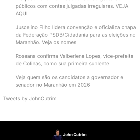
públicos com contas julgadas irregulares. VEJA
AQUI
Juscelino Filho lidera convenção e oficializa chapa
da Federação PSDB/Cidadania para as eleições no
Maranhão. Veja os nomes
Roseana confirma Valberlene Lopes, vice-prefeita
de Colinas, como sua primeira suplente
Veja quem são os candidatos a governador e
senador no Maranhão em 2026
Tweets by JohnCutrim