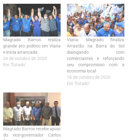
Magrado Barros realiza
Viana: Magrado finaliza
grande ato político em Viana
Arrastão na Barra do Sol
e inicia arrancada
dialogando com
26 de outubro de 2020
comerciantes e reforçando
Em "Estado"
seu compromisso com a
economia local
16 de outubro de 2020
Em "Estado"
Magrado Barros recebe apoio
do vice-governador Carlos