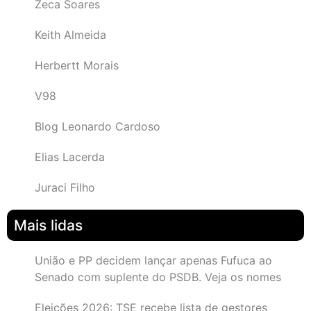
Zeca Soares
Keith Almeida
Herbertt Morais
V98
Blog Leonardo Cardoso
Elias Lacerda
Juraci Filho
Mais lidas
União e PP decidem lançar apenas Fufuca ao
Senado com suplente do PSDB. Veja os nomes
Eleições 2026: TSE recebe lista de gestores