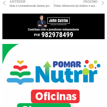
ANTERIOR
PRÓXIMO
Dino e Lewandowski fazem primeira reunião para transição no Ministério da Justiça
Vídeo: Motorista de ônibus é assassinado durante assalto em São Luís