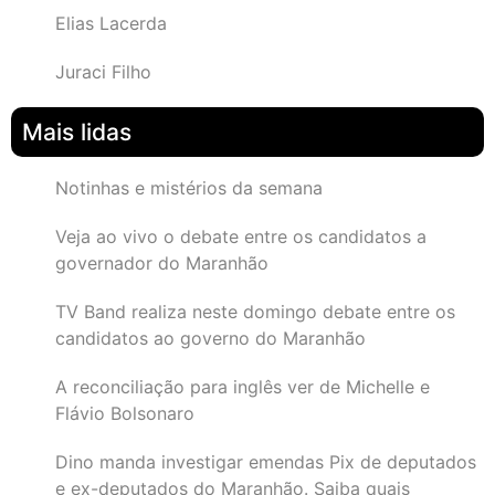
Elias Lacerda
Juraci Filho
Mais lidas
Notinhas e mistérios da semana
Veja ao vivo o debate entre os candidatos a
governador do Maranhão
TV Band realiza neste domingo debate entre os
candidatos ao governo do Maranhão
A reconciliação para inglês ver de Michelle e
Flávio Bolsonaro
Dino manda investigar emendas Pix de deputados
e ex-deputados do Maranhão. Saiba quais