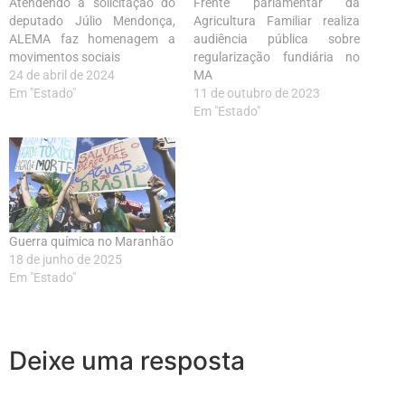
Atendendo a solicitação do
Frente parlamentar da
deputado Júlio Mendonça,
Agricultura Familiar realiza
ALEMA faz homenagem a
audiência pública sobre
movimentos sociais
regularização fundiária no
24 de abril de 2024
MA
Em "Estado"
11 de outubro de 2023
Em "Estado"
Guerra química no Maranhão
18 de junho de 2025
Em "Estado"
Deixe uma resposta