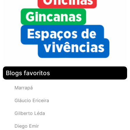
Blogs favoritos
Marrapá
Gláucio Ericeira
Gilberto Léda
Diego Emir