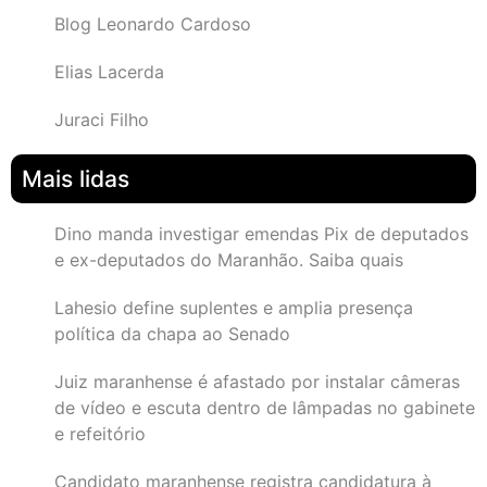
Blog Leonardo Cardoso
Elias Lacerda
Juraci Filho
Mais lidas
Dino manda investigar emendas Pix de deputados
e ex-deputados do Maranhão. Saiba quais
Lahesio define suplentes e amplia presença
política da chapa ao Senado
Juiz maranhense é afastado por instalar câmeras
de vídeo e escuta dentro de lâmpadas no gabinete
e refeitório
Candidato maranhense registra candidatura à