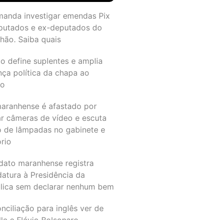
manda investigar emendas Pix
putados e ex-deputados do
hão. Saiba quais
o define suplentes e amplia
nça política da chapa ao
do
maranhense é afastado por
ar câmeras de vídeo e escuta
o de lâmpadas no gabinete e
ório
dato maranhense registra
datura à Presidência da
lica sem declarar nenhum bem
nciliação para inglês ver de
le e Flávio Bolsonaro