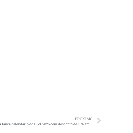
PRÓXIMO
Sefaz-MA lança calendário do IPVA 2026 com desconto de 10% em cota única até 27 de fevereiro