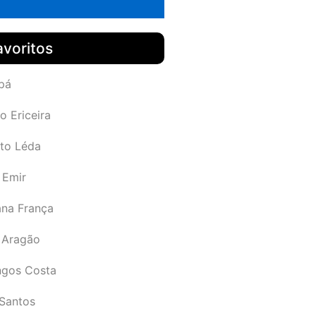
avoritos
pá
o Ericeira
rto Léda
 Emir
ana França
 Aragão
gos Costa
Santos