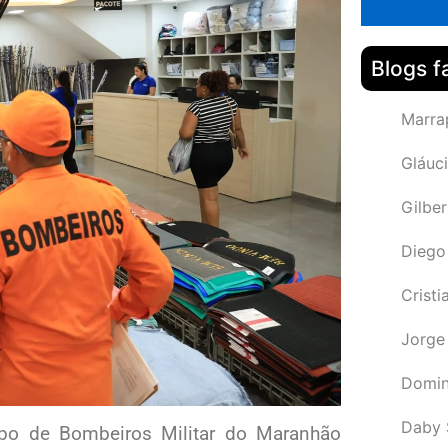
Blogs f
Marra
Gláuci
Gilbe
Diego
Cristi
Jorge
Domin
Daby 
rpo de Bombeiros Militar do Maranhão