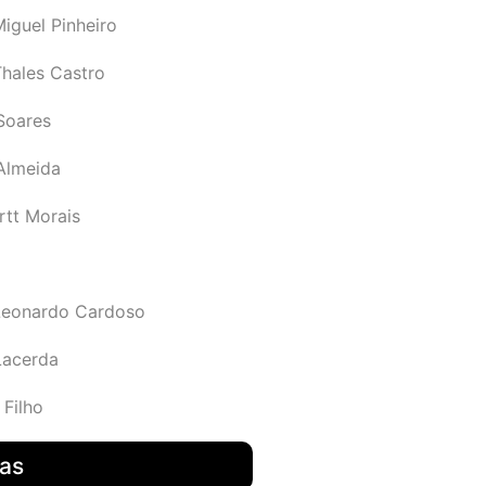
iguel Pinheiro
Thales Castro
Soares
 Almeida
rtt Morais
Leonardo Cardoso
Lacerda
 Filho
das