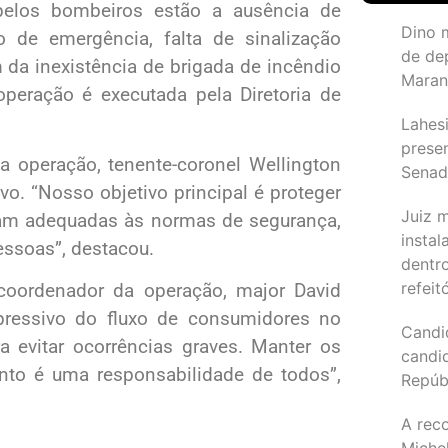
 pelos bombeiros estão a ausência de
Dino 
o de emergência, falta de sinalização
de de
 da inexistência de brigada de incêndio
Maran
operação é executada pela Diretoria de
Lahesi
prese
 operação, tenente-coronel Wellington
Sena
ivo. “Nosso objetivo principal é proteger
Juiz 
ejam adequadas às normas de segurança,
instal
essoas”, destacou.
dentr
refeit
bcoordenador da operação, major David
ressivo do fluxo de consumidores no
Candi
 evitar ocorrências graves. Manter os
candi
to é uma responsabilidade de todos”,
Repúb
A reco
Michel