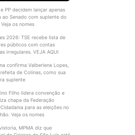
 e PP decidem lançar apenas
a ao Senado com suplente do
 Veja os nomes
es 2026: TSE recebe lista de
res públicos com contas
as irregulares. VEJA AQUI
na confirma Valberlene Lopes,
refeita de Colinas, como sua
ra suplente
ino Filho lidera convenção e
liza chapa da Federação
Cidadania para as eleições no
hão. Veja os nomes
vistoria, MPMA diz que
al da Criança de São Luís está