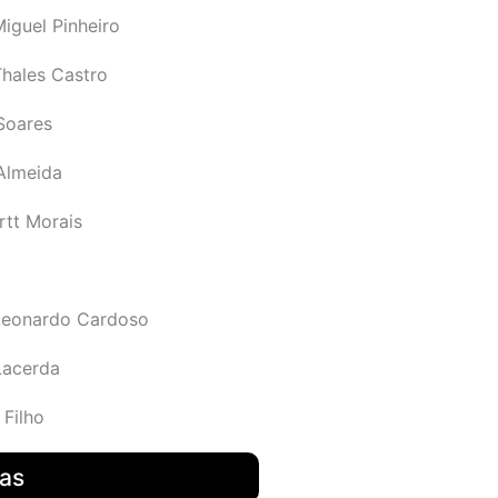
iguel Pinheiro
Thales Castro
Soares
 Almeida
rtt Morais
Leonardo Cardoso
Lacerda
 Filho
das