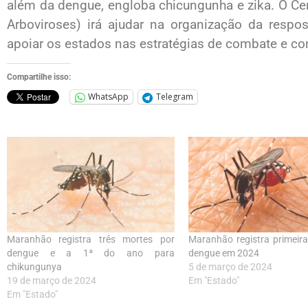
além da dengue, engloba chicungunha e zika. O C
Arboviroses) irá ajudar na organização da respo
apoiar os estados nas estratégias de combate e co
Compartilhe isso:
WhatsApp
Telegram
Maranhão registra três mortes por
Maranhão registra primeir
dengue e a 1ª do ano para
dengue em 2024
chikungunya
5 de março de 2024
19 de março de 2024
Em "Estado"
Em "Estado"