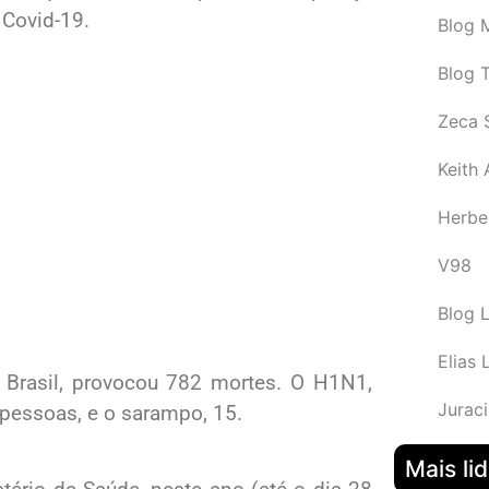
 Covid-19.
Blog M
Blog 
Zeca 
Keith
Herbe
V98
Blog 
Elias 
Brasil, provocou 782 mortes. O H1N1,
Juraci
 pessoas, e o sarampo, 15.
Mais li