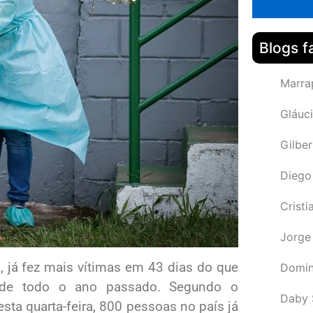
Blogs f
Marra
Gláuci
Gilbe
Diego
Cristi
Jorge
, já fez mais vítimas em 43 dias do que
Domin
de todo o ano passado. Segundo o
Daby 
sta quarta-feira, 800 pessoas no país já