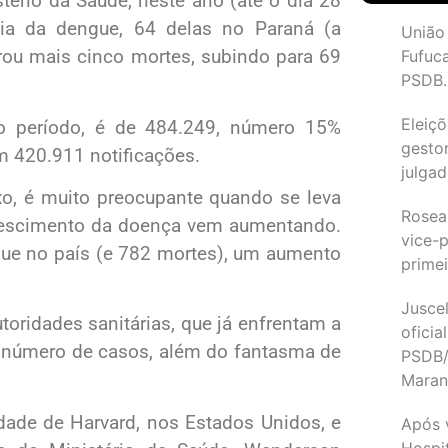
ério da Saúde, neste ano (até o dia 28
ia da dengue, 64 delas no Paraná (a
União
trou mais cinco mortes, subindo para 69
Fufuc
PSDB.
Eleiçõ
o período, é de 484.249, número 15%
gesto
m 420.911 notificações.
julgad
xo, é muito preocupante quando se leva
Rosea
crescimento da doença vem aumentando.
vice-p
ue no país (e 782 mortes), um aumento
primei
Juscel
oridades sanitárias, que já enfrentam a
oficia
o número de casos, além do fantasma de
PSDB/
Maran
dade de Harvard, nos Estados Unidos, e
Após 
Hospit