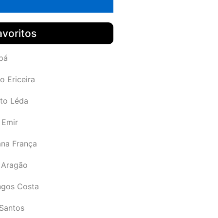
avoritos
pá
o Ericeira
rto Léda
 Emir
ana França
 Aragão
gos Costa
Santos