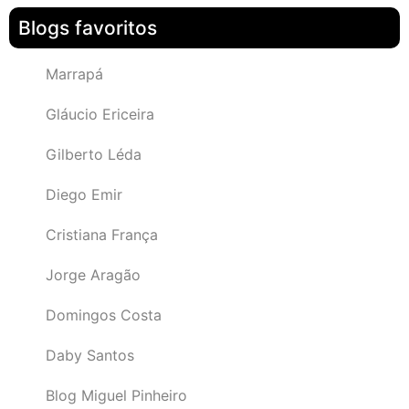
Blogs favoritos
Marrapá
Gláucio Ericeira
Gilberto Léda
Diego Emir
Cristiana França
Jorge Aragão
Domingos Costa
Daby Santos
Blog Miguel Pinheiro