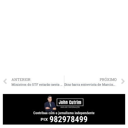
ANTERIOR
PRÓXIMO
Ministros do STF estarão nesta segunda-feira em São Luís
Dino barra entrevista de Marcinho VP, chefe do Comando Vermelho, à TV Record