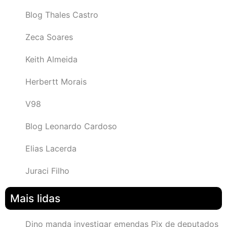
Blog Thales Castro
Zeca Soares
Keith Almeida
Herbertt Morais
V98
Blog Leonardo Cardoso
Elias Lacerda
Juraci Filho
Mais lidas
Dino manda investigar emendas Pix de deputados