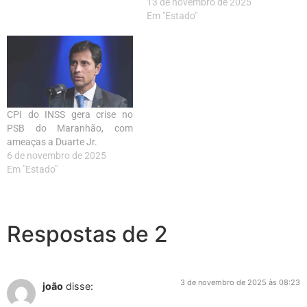
13 de novembro de 2025
Em "Estado"
CPI do INSS gera crise no
PSB do Maranhão, com
ameaças a Duarte Jr.
6 de novembro de 2025
Em "Estado"
Respostas de 2
3 de novembro de 2025 às 08:23
joão
disse: