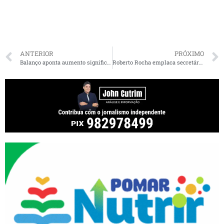
ANTERIOR
PRÓXIMO
Balanço aponta aumento significativo da produtividade na Assembleia Legislativa do Maranhão em 2019
Roberto Rocha emplaca secretário no governo Bolsonaro