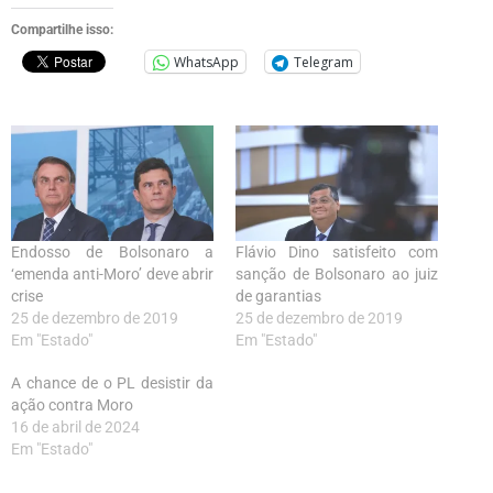
Compartilhe isso:
WhatsApp
Telegram
Endosso de Bolsonaro a
Flávio Dino satisfeito com
‘emenda anti-Moro’ deve abrir
sanção de Bolsonaro ao juiz
crise
de garantias
25 de dezembro de 2019
25 de dezembro de 2019
Em "Estado"
Em "Estado"
A chance de o PL desistir da
ação contra Moro
16 de abril de 2024
Em "Estado"