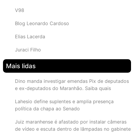
V98
Blog Leonardo Cardoso
Elias Lacerda
Juraci Filho
Mais lidas
Dino manda investigar emendas Pix de deputados
e ex-deputados do Maranhão. Saiba quais
Lahesio define suplentes e amplia presença
política da chapa ao Senado
Juiz maranhense é afastado por instalar câmeras
de vídeo e escuta dentro de lâmpadas no gabinete