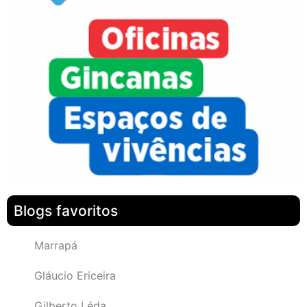
Blogs favoritos
Marrapá
Gláucio Ericeira
Gilberto Léda