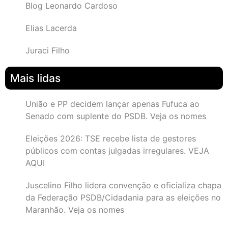
Blog Leonardo Cardoso
Elias Lacerda
Juraci Filho
Mais lidas
União e PP decidem lançar apenas Fufuca ao
Senado com suplente do PSDB. Veja os nomes
Eleições 2026: TSE recebe lista de gestores
públicos com contas julgadas irregulares. VEJA
AQUI
Juscelino Filho lidera convenção e oficializa chapa
da Federação PSDB/Cidadania para as eleições no
Maranhão. Veja os nomes