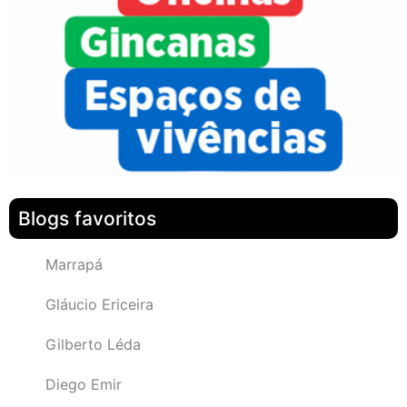
Blogs favoritos
Marrapá
Gláucio Ericeira
Gilberto Léda
Diego Emir