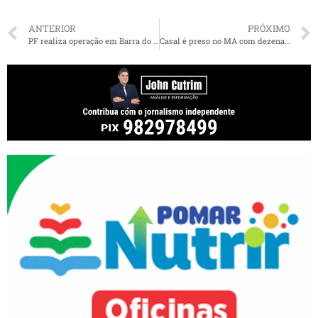
ANTERIOR
PRÓXIMO
PF realiza operação em Barra do Corda por desvios na compra de livros escolares pela Prefeitura
Casal é preso no MA com dezenas de canetas de Mounjaro