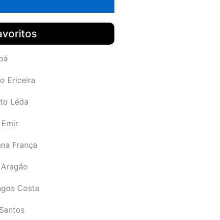
avoritos
pá
o Ericeira
rto Léda
 Emir
ana França
 Aragão
gos Costa
Santos