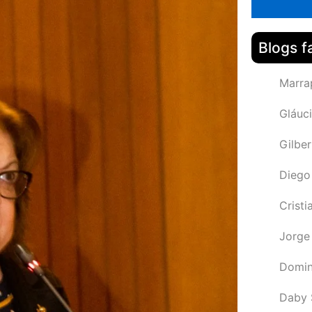
Blogs f
Marra
Gláuci
Gilbe
Diego
Cristi
Jorge
Domin
Daby 