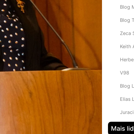
Blog M
Blog 
Zeca 
Keith
Herbe
V98
Blog 
Elias 
Juraci
Mais li