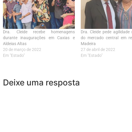
Dra. Cleide recebe homenagens
Dra. Cleide pede agilidade
durante inaugurações em Caxias e
do mercado central em r
Aldeias Altas
Madeira
20 de março de 2022
27 de abril de 2022
Em "Estado"
Em "Estado"
Deixe uma resposta