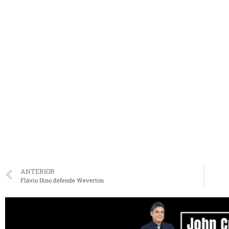
ANTERIOR
Flávio Dino defende Weverton