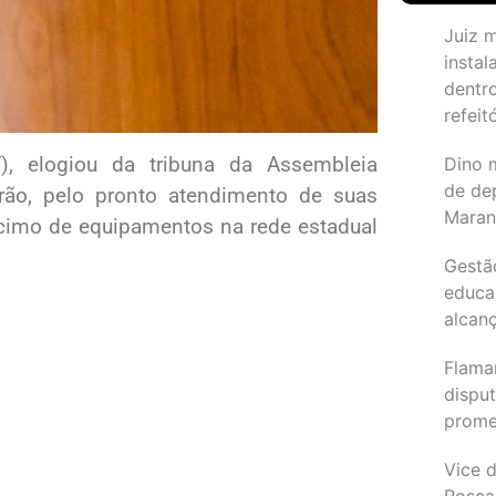
Juiz 
instal
dentr
refeit
), elogiou da tribuna da Assembleia
Dino 
de de
arão, pelo pronto atendimento de suas
Maran
éscimo de equipamentos na rede estadual
Gestã
educa
alcanç
Flama
dispu
promet
Vice d
Rosea