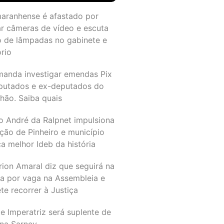
maranhense é afastado por
ar câmeras de vídeo e escuta
o de lâmpadas no gabinete e
ório
manda investigar emendas Pix
putados e ex-deputados do
hão. Saiba quais
o André da Ralpnet impulsiona
ção de Pinheiro e município
a melhor Ideb da história
rion Amaral diz que seguirá na
ta por vaga na Assembleia e
e recorrer à Justiça
e Imperatriz será suplente de
na Sarney