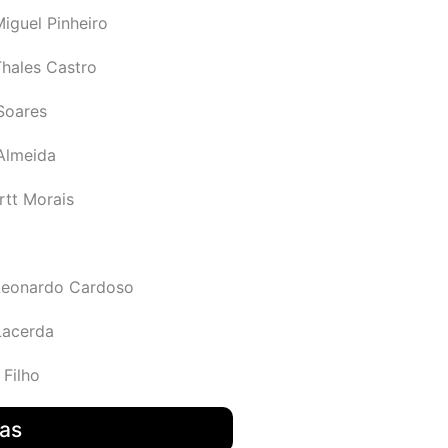
iguel Pinheiro
Thales Castro
Soares
 Almeida
rtt Morais
Leonardo Cardoso
Lacerda
 Filho
das