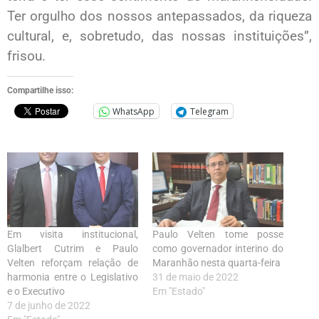
Ter orgulho dos nossos antepassados, da riqueza
cultural, e, sobretudo, das nossas instituições”,
frisou.
Compartilhe isso:
WhatsApp
Telegram
Em visita institucional,
Paulo Velten tome posse
Glalbert Cutrim e Paulo
como governador interino do
Velten reforçam relação de
Maranhão nesta quarta-feira
harmonia entre o Legislativo
31 de maio de 2022
e o Executivo
Em "Estado"
7 de junho de 2022