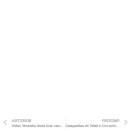
ANTERIOR
PRÓXIMO
Vídeo: Vereador tenta tirar raio-X de cachorro em hospital materno de Presidente Dutra e o caso de funcionários que fizeram festa para comemorar demissão de coordenadora
Campanhas de Tebet e Ciro articulam pacto de não agressão e agenda comum