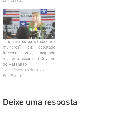
Em "Estado"
“É um marco para todas nós
mulheres”, diz deputada
Iracema Vale, segunda
mulher a assumir o Governo
do Maranhão
14 de fevereiro de 2023
Em "Estado"
Deixe uma resposta