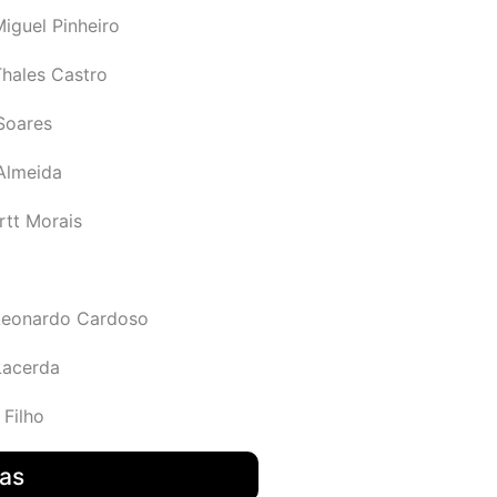
iguel Pinheiro
Thales Castro
Soares
 Almeida
rtt Morais
Leonardo Cardoso
Lacerda
 Filho
das