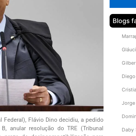
Blogs f
Marra
Gláuci
Gilbe
Diego
Cristi
Jorge
Domin
Federal), Flávio Dino decidiu, a pedido
B, anular resolução do TRE (Tribunal
Daby 