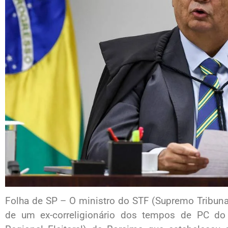
Folha de SP – O ministro do STF (Supremo Tribunal 
de um ex-correligionário dos tempos de PC do 