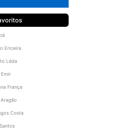
avoritos
pá
o Ericeira
rto Léda
 Emir
ana França
 Aragão
gos Costa
Santos