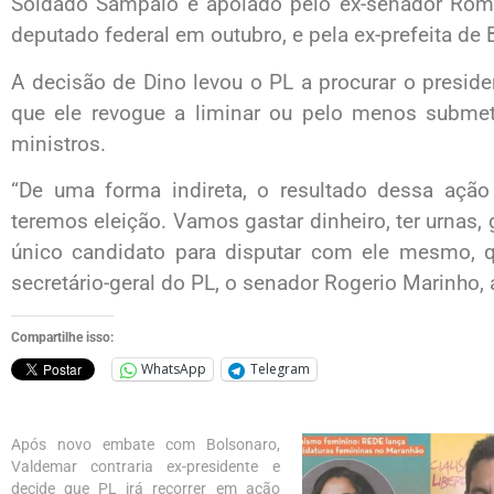
Soldado Sampaio é apoiado pelo ex-senador Rome
deputado federal em outubro, e pela ex-prefeita de 
A decisão de Dino levou o PL a procurar o presiden
que ele revogue a liminar ou pelo menos subme
ministros.
“De uma forma indireta, o resultado dessa ação
teremos eleição. Vamos gastar dinheiro, ter urnas, 
único candidato para disputar com ele mesmo, q
secretário-geral do PL, o senador Rogerio Marinho, 
Compartilhe isso:
WhatsApp
Telegram
Após novo embate com Bolsonaro,
Valdemar contraria ex-presidente e
decide que PL irá recorrer em ação