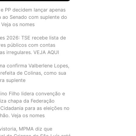
 e PP decidem lançar apenas
a ao Senado com suplente do
 Veja os nomes
es 2026: TSE recebe lista de
res públicos com contas
as irregulares. VEJA AQUI
na confirma Valberlene Lopes,
refeita de Colinas, como sua
ra suplente
ino Filho lidera convenção e
liza chapa da Federação
Cidadania para as eleições no
hão. Veja os nomes
vistoria, MPMA diz que
al da Criança de São Luís está