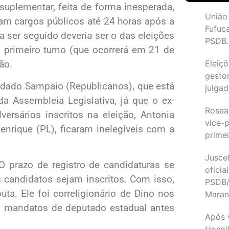
suplementar, feita de forma inesperada,
União
am cargos públicos até 24 horas após a
Fufuc
a ser seguido deveria ser o das eleições
PSDB.
o primeiro turno (que ocorrerá em 21 de
Eleiçõ
ão.
gesto
ldado Sampaio (Republicanos), que está
julgad
da Assembleia Legislativa, já que o ex-
Rosea
ersários inscritos na eleição, Antonia
vice-p
enrique (PL), ficaram inelegíveis com a
primei
Juscel
O prazo de registro de candidaturas se
oficia
candidatos sejam inscritos. Com isso,
PSDB/
ta. Ele foi correligionário de Dino nos
Maran
ês mandatos de deputado estadual antes
Após 
Hospit