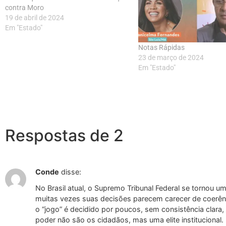
contra Moro
19 de abril de 2024
Em "Estado"
Notas Rápidas
23 de março de 2024
Em "Estado"
Respostas de 2
Conde
disse:
No Brasil atual, o Supremo Tribunal Federal se tornou u
muitas vezes suas decisões parecem carecer de coerênci
o “jogo” é decidido por poucos, sem consistência clara,
poder não são os cidadãos, mas uma elite institucional.