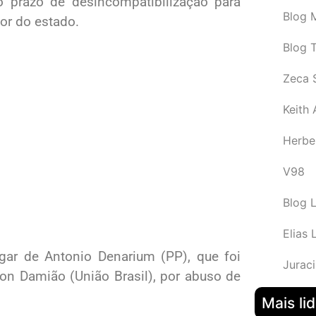
o prazo de desincompatibilização para
Blog M
or do estado.
Blog 
Zeca 
Keith
Herbe
V98
Blog 
Elias 
gar de Antonio Denarium (PP), que foi
Juraci
son Damião (União Brasil), por abuso de
Mais li